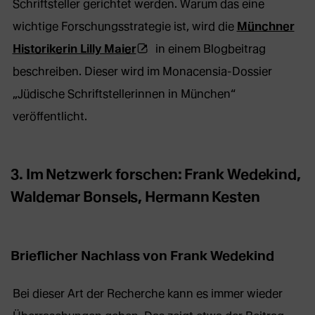
Schriftsteller gerichtet werden. Warum das eine
wichtige Forschungsstrategie ist, wird die
Münchner
(Öffnet
Historikerin Lilly Maier
in einem Blogbeitrag
externe
beschreiben. Dieser wird im Monacensia-Dossier
Webseite
„Jüdische Schriftstellerinnen in München“
in
veröffentlicht.
neuem
Tab)
3. Im Netzwerk forschen: Frank Wedekind,
Waldemar Bonsels, Hermann Kesten
Brieflicher Nachlass von Frank Wedekind
Bei dieser Art der Recherche kann es immer wieder