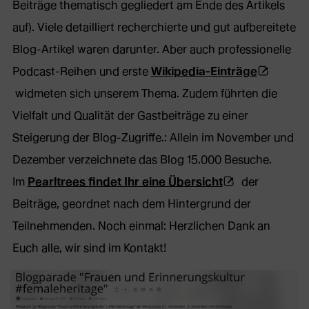
Beiträge thematisch gegliedert am Ende des Artikels
auf). Viele detailliert recherchierte und gut aufbereitete
Blog-Artikel waren darunter. Aber auch professionelle
(Öffnet
Podcast-Reihen und erste
Wikipedia-Einträge
externe
widmeten sich unserem Thema. Zudem führten die
Webseite
Vielfalt und Qualität der Gastbeiträge zu einer
in
Steigerung der Blog-Zugriffe.: Allein im November und
neuem
Dezember verzeichnete das Blog 15.000 Besuche.
(Öffnet
Tab)
Im
Pearltrees findet Ihr eine Übersicht
der
externe
Beiträge, geordnet nach dem Hintergrund der
Webseite
Teilnehmenden. Noch einmal: Herzlichen Dank an
in
Euch alle, wir sind im Kontakt!
neuem
Tab)