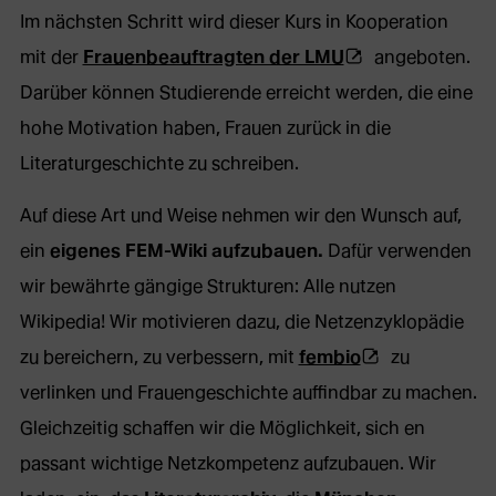
Tab)
Im nächsten Schritt wird dieser Kurs in Kooperation
(Öffnet
mit der
Frauenbeauftragten der LMU
angeboten.
externe
Darüber können Studierende erreicht werden, die eine
Webseite
hohe Motivation haben, Frauen zurück in die
in
Literaturgeschichte zu schreiben.
neuem
Auf diese Art und Weise nehmen wir den Wunsch auf,
Tab)
ein
eigenes FEM-Wiki aufzubauen.
Dafür verwenden
wir bewährte gängige Strukturen: Alle nutzen
Wikipedia! Wir motivieren dazu, die Netzenzyklopädie
(Öffnet
zu bereichern, zu verbessern, mit
fembio
zu
externe
verlinken und Frauengeschichte auffindbar zu machen.
Webseite
Gleichzeitig schaffen wir die Möglichkeit, sich en
in
passant wichtige Netzkompetenz aufzubauen. Wir