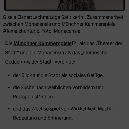
Gisela Elsner: „schmutzige Satirikerin“. Zusammenarbeit
zwischen Monacensia und Münchner Kammerspiele.
#femaleheritage. Foto: Monacensia
(Öffnet
Die
Münchner Kammerspiele
als das „Theater der
externe
Stadt“ und die Monacensia als das „literarische
Webseite
Gedächtnis der Stadt“ verbindet
in
der Blick auf die Stadt als soziales Gefüge,
neuem
die Suche nach weiblichen Vorbildern und
Tab)
Protagonist*innen
und das Wechselspiel von Wirklichkeit, Macht,
Bedeutung und Erinnerung.