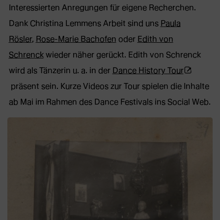
Tab)
Interessierten Anregungen für eigene Recherchen.
Dank Christina Lemmens Arbeit sind uns
Paula
Rösler
,
Rose-Marie Bachofen
oder
Edith von
Schrenck
wieder näher gerückt. Edith von Schrenck
(Öffnet
wird als Tänzerin u. a. in der
Dance History Tour
externe
präsent sein. Kurze Videos zur Tour spielen die Inhalte
Webseite
ab Mai im Rahmen des Dance Festivals ins Social Web.
in
neuem
Tab)