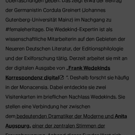
Überraschungen geben. Das zeigt etwa der Beitrag
der Germanistin Cordula Greinert (Johannes
Gutenberg-Universität Mainz) im Nachgang zu
#femaleheritage. Die Wedekind-Expertin ist als
wissenschaftliche Mitarbeiterin auf den Gebieten der
Neueren Deutschen Literatur, der Editionsphilologie
und der Exilforschung tätig. Derzeit arbeitet sie mit an
der digitalen Ausgabe von „
Frank Wedekinds
(Öffnet
Korrespondenz digital
“. Deshalb forscht sie häufig
externe
in der Monacensia. Dabei entdeckte sie zwei
Webseite
Visitenkarten im brieflichen Nachlass Wedekinds. Sie
in
stellen eine Verbindung her zwischen
neuem
dem
bedeutenden Dramatiker der Moderne und
Anita
Tab)
Augspurg
,
einer der zentralen Stimmen der