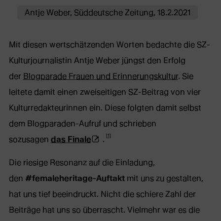
Antje Weber, Süddeutsche Zeitung, 18.2.2021
Mit diesen wertschätzenden Worten bedachte die SZ-
Kulturjournalistin Antje Weber jüngst den Erfolg
der
Blogparade Frauen und Erinnerungskultur
. Sie
leitete damit einen zweiseitigen SZ-Beitrag von vier
Kulturredakteurinnen ein. Diese folgten damit selbst
dem Blogparaden-Aufruf und schrieben
[1]
(Öffnet
sozusagen
das Finale
.
externe
Die riesige Resonanz auf die Einladung,
Webseite
den
#femaleheritage-Auftakt
mit uns zu gestalten,
in
hat uns tief beeindruckt. Nicht die schiere Zahl der
neuem
Beiträge hat uns so überrascht. Vielmehr war es die
Tab)