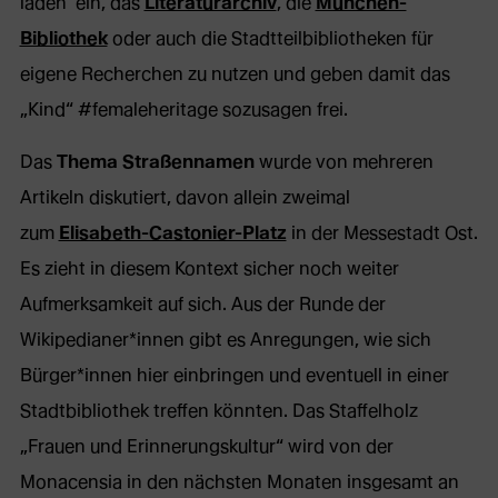
neuem
laden ein, das
Literaturarchiv
, die
München-
Tab)
Bibliothek
oder auch die Stadtteilbibliotheken für
eigene Recherchen zu nutzen und geben damit das
„Kind“ #femaleheritage sozusagen frei.
Das
Thema Straßennamen
wurde von mehreren
Artikeln diskutiert, davon allein zweimal
zum
Elisabeth-Castonier-Platz
in der Messestadt Ost.
Es zieht in diesem Kontext sicher noch weiter
Aufmerksamkeit auf sich. Aus der Runde der
Wikipedianer*innen gibt es Anregungen, wie sich
Bürger*innen hier einbringen und eventuell in einer
Stadtbibliothek treffen könnten. Das Staffelholz
„Frauen und Erinnerungskultur“ wird von der
Monacensia in den nächsten Monaten insgesamt an