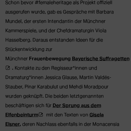
Schon bevor #femaleheritage als Projekt offiziell
ausgerufen wurde, gab es Gespräche mit Barbara
Mundel, der ersten Intendantin der Münchner
Kammerspiele, und der Chefdramaturgin Viola
Hasselberg. Daraus entstanden Ideen für die
Stückentwicklung zur
Münchner
Frauenbewegung
Bayerische
Suffragetten
(Öffnet
.
Kontakte zu den Regisseur*innen und
externe
Dramaturg*innen Jessica Glause, Martin Valdés-
Webseite
Stauber, Pinar Karabulut und Mehdi Moradpour
in
wurden geknüpft. Die beiden letztgenannten
neuem
beschäftigen sich für
Der Sprung aus dem
Tab)
(Öffnet
Elfenbeinturm
mit den Texten von
Gisela
externe
Elsner
,
deren Nachlass ebenfalls in der Monacensia