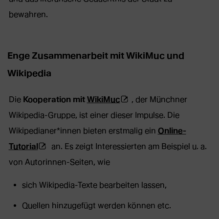
bewahren.
Enge Zusammenarbeit mit WikiMuc und
Wikipedia
(Öffnet
Die
Kooperation mit
WikiMuc
, der Münchner
externe
Wikipedia-Gruppe, ist einer dieser Impulse. Die
Webseite
Wikipedianer*innen bieten erstmalig ein
Online-
(Öffnet
in
Tutorial
an. Es zeigt Interessierten am Beispiel u. a.
externe
neuem
von Autorinnen-Seiten, wie
Webseite
Tab)
sich Wikipedia-Texte bearbeiten lassen,
in
Quellen hinzugefügt werden können etc.
neuem