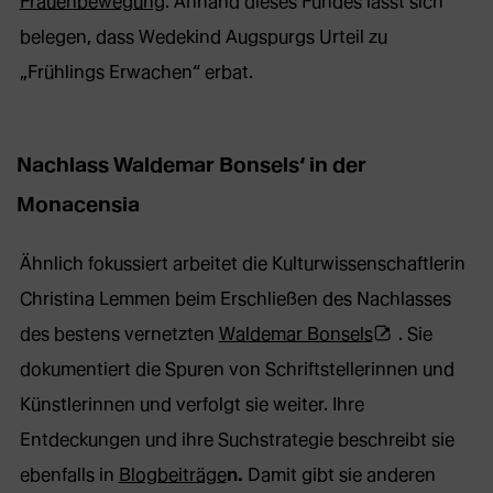
Frauenbewegung
. Anhand dieses Fundes lässt sich
belegen, dass Wedekind Augspurgs Urteil zu
„Frühlings Erwachen“ erbat.
Nachlass Waldemar Bonsels‘ in der
Monacensia
Ähnlich fokussiert arbeitet die Kulturwissenschaftlerin
Christina Lemmen beim Erschließen des Nachlasses
(Öffnet
des bestens vernetzten
Waldemar Bonsels
. Sie
externe
dokumentiert die Spuren von Schriftstellerinnen und
Webseite
Künstlerinnen und verfolgt sie weiter. Ihre
in
Entdeckungen und ihre Suchstrategie beschreibt sie
neuem
ebenfalls in
Blogbeiträge
n.
Damit gibt sie anderen