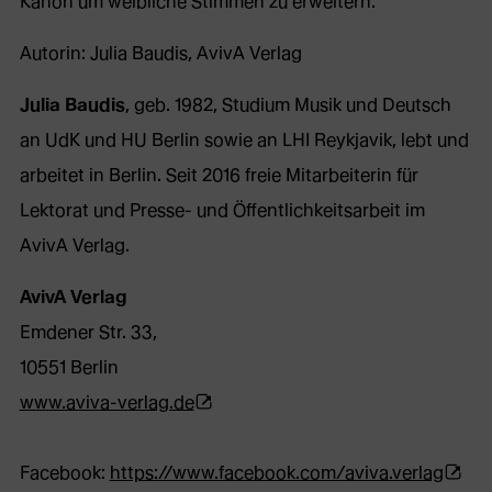
Kanon um weibliche Stimmen zu erweitern.
Autorin: Julia Baudis, AvivA Verlag
Julia Baudis
, geb. 1982, Studium Musik und Deutsch
an UdK und HU Berlin sowie an LHI Reykjavik, lebt und
arbeitet in Berlin. Seit 2016 freie Mitarbeiterin für
Lektorat und Presse- und Öffentlichkeitsarbeit im
AvivA Verlag.
AvivA Verlag
Emdener Str. 33,
10551 Berlin
(Öffnet
www.aviva-verlag.de
externe
Webseite
(Öffne
Facebook:
https://www.facebook.com/aviva.verlag