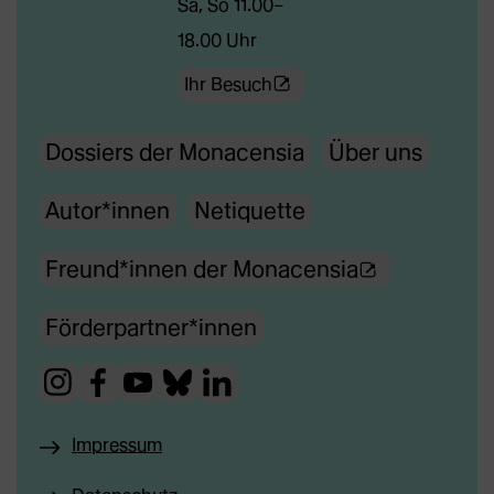
Sa, So 11.00–
18.00 Uhr
(Öffnet
Ihr Besuch
externe
Dossiers der Monacensia
Über uns
Webseite
in
Autor*innen
Netiquette
neuem
Tab)
(Ö
Freund*innen der Monacensia
f
Förderpartner*innen
f
n
(Öffnet
(Öffnet
(Öffnet
(Öffnet
(Öffnet
e
externe
externe
externe
externe
externe
t
Impressum
Webseite
Webseite
Webseite
Webseite
Webseite
e