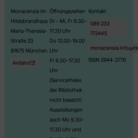
Monacensia im
Öffnungszeiten
Kontakt
Hildebrandhaus
Di – Mi, Fr 9.30–
089 233
Maria-Theresia-
17.30 Uhr
772445
Straße 23
Do 12.00–19.00
monacensia.info@m
81675 München
Uhr
ISSN 2944-3776
Fr 9.30–17.30
(Öffnet
Anfahrt
Uhr
externe
(Servicetheke
Webseite
der Bibliothek
in
nicht besetzt)
neuem
Ausstellungen
Tab)
auch Mo 9.30–
17.30 Uhr und