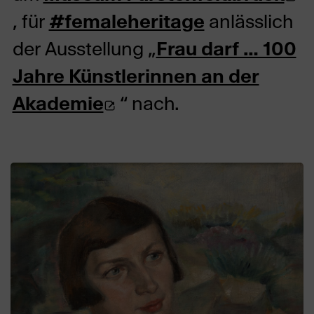
ext
, für
#femaleheritage
anlässlich
Web
der Ausstellung „
Frau darf … 100
in
Jahre Künstlerinnen an der
(Öffnet
ne
Akademie
“ nach.
externe
Tab
Webseite
in
neuem
Tab)