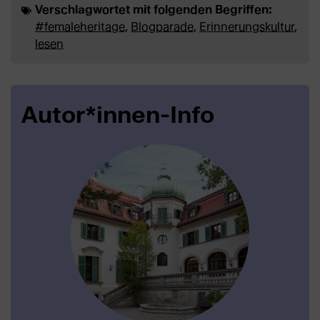
in
in
in
Verschlagwortet mit folgenden Begriffen:
#femaleheritage
,
Blogparade
,
Erinnerungskultur
,
neuem
neuem
neuem
lesen
Tab)
Tab)
Tab)
Autor*innen-Info