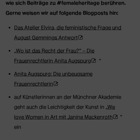
wie sich Beiträge zu #femaleheritage berühren.
Gerne weisen wir auf folgende Blogposts hin:
Das Atelier Elvira, die feministische Frage und
(Öffnet
August Gemmings Antwort
externe
„Wo ist das Recht der Frau?“ – Die
Webseite
(Öffnet
Frauenrechtlerin Anita Augspurg
“
in
externe
Anita Augspurg: Die unbeugsame
neuem
Webseite
(Öffnet
Frauenrechtlerin
Tab)
in
externe
auf Künstlerinnen an der Münchner Akademie
neuem
Webseite
geht auch die Leichtigkeit der Kunst in „
We
Tab)
in
(Öffnet
love Women in Art mit Janine Mackenroth
“
neuem
externe
ein
Tab)
Webseite