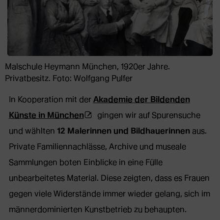
Malschule Heymann München, 1920er Jahre.
Privatbesitz. Foto: Wolfgang Pulfer
In Kooperation mit der
Akademie der Bildenden
(Öffnet
Künste in München
gingen wir auf Spurensuche
externe
und wählten
12 Malerinnen und Bildhauerinnen
aus.
Webseite
Private Familiennachlässe, Archive und museale
in
Sammlungen boten Einblicke in eine Fülle
neuem
unbearbeitetes Material. Diese zeigten, dass es Frauen
Tab)
gegen viele Widerstände immer wieder gelang, sich im
männerdominierten Kunstbetrieb zu behaupten.