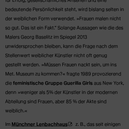
für Erfolg, gesellschaftliches Ansehen und eine
bedeutende Persönlichkeit steht, wird bislang selten in
der weiblichen Form verwendet. »Frauen malen nicht
so gut. Das ist ein Fakt.“ Solange Aussagen wie die des
Malers Georg Baselitz im Spiegel 2013
unwidersprochen bleiben, kann die Frage nach dem
Stellenwert weiblicher Künstler nicht oft genug
gestellt werden. »Müssen Frauen nackt sein, um ins
Met. Museum zu kommen?« fragte 1989 provozierend
die
feministische Gruppe Guerilla Girls
aus New York,
denn »weniger als 5% der Künstler in der modernen
Abteilung sind Frauen, aber 85 % der Akte sind
weiblich.«
(Öffnet
Im
Münchner Lenbachhaus
z. B., das seit einigen