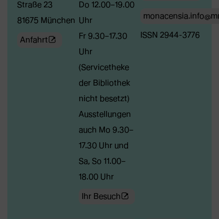
Straße 23
Do 12.00–19.00
monacensia.info@m
81675 München
Uhr
ISSN 2944-3776
Fr 9.30–17.30
(Öffnet
Anfahrt
Uhr
externe
(Servicetheke
Webseite
der Bibliothek
in
nicht besetzt)
neuem
Ausstellungen
Tab)
auch Mo 9.30–
17.30 Uhr und
Sa, So 11.00–
18.00 Uhr
(Öffnet
Ihr Besuch
externe