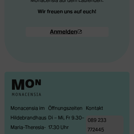
Monacensia auf dem Laufenden.
Wir freuen uns auf euch!
(Öffnet
Anmelden
externe
Webseite
in
neuem
Tab)
Monacensia im
Öffnungszeiten
Kontakt
Hildebrandhaus
Di – Mi, Fr 9.30–
089 233
Maria-Theresia-
17.30 Uhr
772445