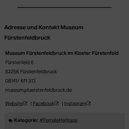
in
neuem
Tab)
Adresse und Kontakt Museum
Fürstenfeldbruck
Museum Fürstenfeldbruck im Kloster Fürstenfeld
Fürstenfeld 6
82256 Fürstenfeldbruck
08141/ 611 313
museum@fuerstenfeldbruck.de
(Öffnet
(Öffnet
(Öffnet
Website
|
Facebook
|
Instagram
externe
externe
externe
Kategorie:
#FemaleHeritage
Webseite
Webseite
Webseite