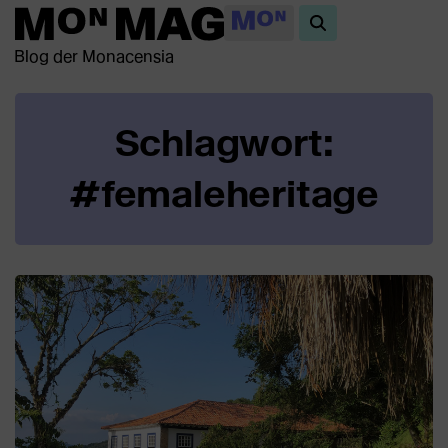
Blog der Monacensia
Schlagwort:
#femaleheritage
Beiträge
in
dieser
Kategorie