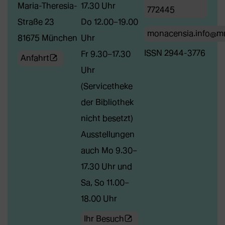
Maria-Theresia-
17.30 Uhr
772445
Straße 23
Do 12.00–19.00
monacensia.info@m
81675 München
Uhr
ISSN 2944-3776
Fr 9.30–17.30
(Öffnet
Anfahrt
Uhr
externe
(Servicetheke
Webseite
der Bibliothek
in
nicht besetzt)
neuem
Ausstellungen
Tab)
auch Mo 9.30–
17.30 Uhr und
Sa, So 11.00–
18.00 Uhr
(Öffnet
Ihr Besuch