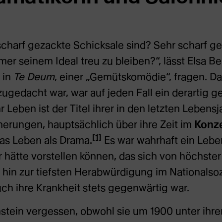
scharf gezackte Schicksale sind? Sehr scharf 
mer seinem Ideal treu zu bleiben?“, lässt Elsa Be
 in
Te Deum
, einer „Gemütskomödie“, fragen. Da
zugedacht war, war auf jeden Fall ein derartig g
 Leben ist der Titel ihrer in den letzten Lebens
nerungen, hauptsächlich über ihre Zeit im
Konze
[1]
Das Leben als Drama.
Es war wahrhaft ein Lebe
 hätte vorstellen können, das sich von höchst
s hin zur tiefsten Herabwürdigung im Nationalsoz
uch ihre Krankheit stets gegenwärtig war.
rnstein vergessen, obwohl sie um 1900 unter ih