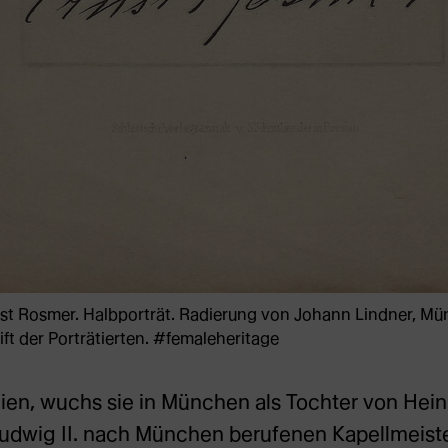
rnst Rosmer. Halbporträt. Radierung von Johann Lindner, Mü
rift der Porträtierten. #femaleheritage
en, wuchs sie in München als Tochter von Heinr
udwig II. nach München berufenen Kapellmeist