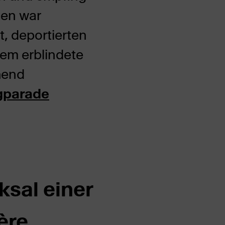
ben war
, deportierten
dem erblindete
ehend
gparade
ksal einer
ère