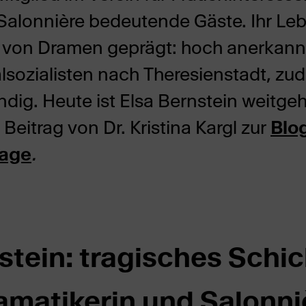
Salonnière bedeutende Gäste. Ihr Le
 von Dramen geprägt: hoch anerkannt
alsozialisten nach Theresienstadt, zu
tändig. Heute ist Elsa Bernstein weitg
Beitrag von Dr. Kristina Kargl zur
Blo
tage
.
stein: tragisches Schic
amatikerin und Salonni