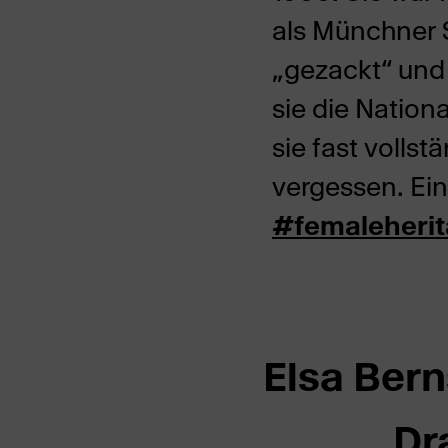
als Münchner 
„gezackt“ und
sie die Nation
sie fast volls
vergessen. Ein 
#femaleheri
Elsa Bern
Dr