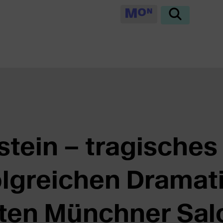
stein – tragisches
olgreichen Dramat
en Münchner Salo