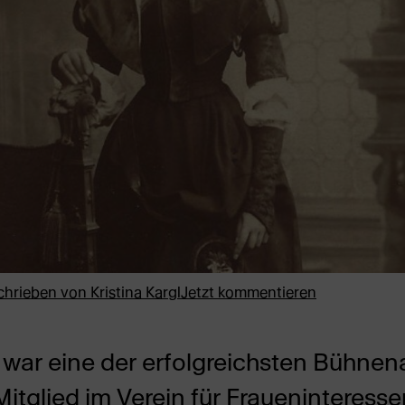
chrieben von
Kristina Kargl
Jetzt kommentieren
n war eine der erfolgreichsten Bühne
Mitglied im Verein für Fraueninteres