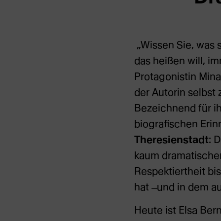
„Wissen Sie, was 
das heißen will, im
Protagonistin Mina
der Autorin selbst 
Bezeichnend für ihr
biografischen Erin
Theresienstadt
: 
kaum dramatischer
Respektiertheit bi
hat ̶ und in dem a
Heute ist Elsa Be