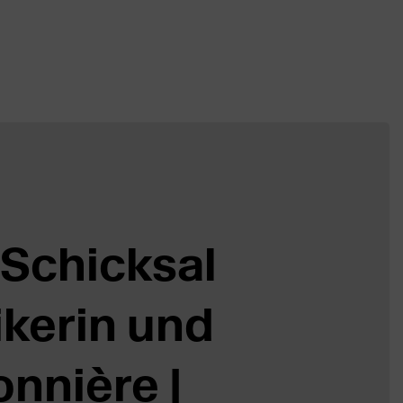
 Schicksal
ikerin und
nnière |