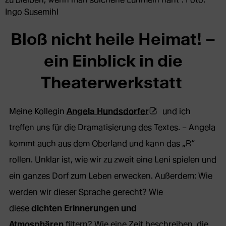
Ingo Susemihl
Bloß nicht heile Heimat! –
ein Einblick in die
Theaterwerkstatt
(Öffnet
Meine Kollegin
Angela Hundsdorfer
und ich
externe
treffen uns für die Dramatisierung des Textes. – Angela
Webseite
kommt auch aus dem Oberland und kann das „R“
in
rollen. Unklar ist, wie wir zu zweit eine Leni spielen und
neuem
ein ganzes Dorf zum Leben erwecken. Außerdem: Wie
Tab)
werden wir dieser Sprache gerecht? Wie
diese
dichten Erinnerungen und
Atmosphären
filtern? Wie eine Zeit beschreiben, die