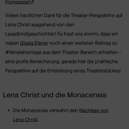
(Öffnet
Homepage
in
externe
Vielen herzlichen Dank für die Theater-Perspektive auf
neuem
Webseite
Lena Christ ausgehend von den
Tab)
in
Lausdirndlgeschichten! Es freut uns enorm, dass wir
neuem
neben
Gisela Elsner
noch einen weiteren Beitrag zu
Tab)
#femaleheritage aus dem Theater-Bereich erhielten –
eine große Bereicherung, gerade hier die praktische
Perspektive auf die Entstehung eines Theaterstückes!
Lena Christ und die Monacensia
Die Monacensia verwahrt den
Nachlass von
Lena Christ
.