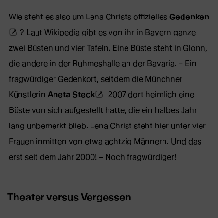
(Ö
Wie steht es also um Lena Christs offizielles
Gedenken
ex
? Laut Wikipedia gibt es von ihr in Bayern ganze
We
zwei Büsten und vier Tafeln. Eine Büste steht in Glonn,
in
die andere in der Ruhmeshalle an der Bavaria. – Ein
n
fragwürdiger Gedenkort, seitdem die Münchner
(Öffnet
Ta
Künstlerin
Aneta Steck
2007 dort heimlich eine
externe
Büste von sich aufgestellt hatte, die ein halbes Jahr
Webseite
lang unbemerkt blieb. Lena Christ steht hier unter vier
in
Frauen inmitten von etwa achtzig Männern. Und das
neuem
erst seit dem Jahr 2000! – Noch fragwürdiger!
Tab)
Theater versus Vergessen