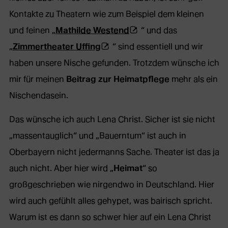
Kontakte zu Theatern wie zum Beispiel dem kleinen
(Öffnet
und feinen „
Mathilde Westend
“ und das
(Öffnet
externe
„
Zimmertheater Uffing
“ sind essentiell und wir
externe
Webseite
haben unsere Nische gefunden. Trotzdem wünsche ich
Webseite
in
mir für meinen
Beitrag zur Heimatpflege
mehr als ein
in
neuem
Nischendasein.
neuem
Tab)
Das wünsche ich auch Lena Christ. Sicher ist sie nicht
Tab)
„massentauglich“ und „Bauerntum“ ist auch in
Oberbayern nicht jedermanns Sache. Theater ist das ja
auch nicht. Aber hier wird „
Heimat
“ so
großgeschrieben wie nirgendwo in Deutschland. Hier
wird auch gefühlt alles gehypet, was bairisch spricht.
Warum ist es dann so schwer hier auf ein Lena Christ