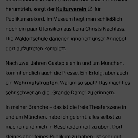
(Öffnet
herumtrieb, sorgt der
Kulturverein
für
externe
Publikumsrekord. Im Museum hegt man schließlich
Webseite
noch ein paar Utensilien aus Lena Christs Nachlass.
in
Die Waldorfschule dagegen ignoriert unser Angebot
neuem
dort aufzutreten komplett.
Tab)
Nach zwei Jahren Gastspielen in und um München,
kommt endlich auch die Presse. Ein Erfolg, aber auch
ein
Wehrmutstropfen
. Warum so spät? Das macht es
sehr schwer an die „Grande Dame“ zu erinnern.
In meiner Branche – das ist die freie Theaterszene in
und um München, habe ich gelernt, alles selbst zu
machen und mich in Bescheidenheit zu üben. Dort
kleines aber feines Publikum zu haben, ist sehr gut.