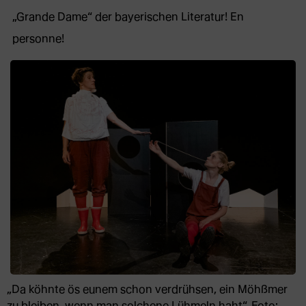
„Grande Dame“ der bayerischen Literatur! En
personne!
„Da köhnte ös eunem schon verdrühsen, ein Möhßmer
zu bleiben, wenn man solchene Lühmeln haht“. Foto: