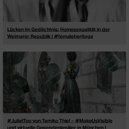
Lücken im Gedächtnis: Homosexualität in der
Weimarer Republik | #femaleheritage
#JulietToo von Tamiko Thiel – #MakeUsVisible
und virtuelle Gegendenkmäler in München |