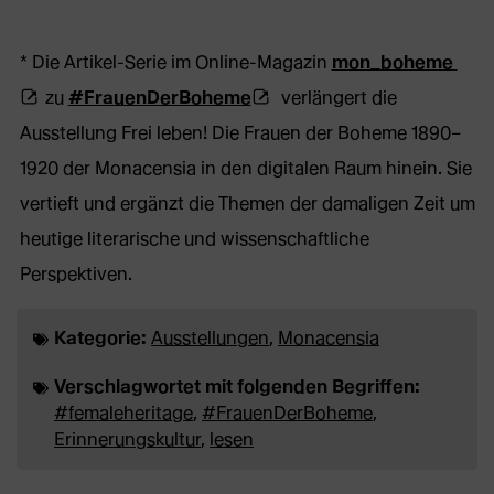
(Öff
* Die Artikel-Serie im Online-Magazin
mon_boheme
(Öffnet
ext
zu
#FrauenDerBoheme
verlängert die
externe
Web
Ausstellung Frei leben! Die Frauen der Boheme 1890–
Webseite
in
1920 der Monacensia in den digitalen Raum hinein. Sie
in
neu
vertieft und ergänzt die Themen der damaligen Zeit um
neuem
Tab
heutige literarische und wissenschaftliche
Tab)
Perspektiven.
Kategorie:
Ausstellungen
,
Monacensia
Verschlagwortet mit folgenden Begriffen:
#femaleheritage
,
#FrauenDerBoheme
,
Erinnerungskultur
,
lesen