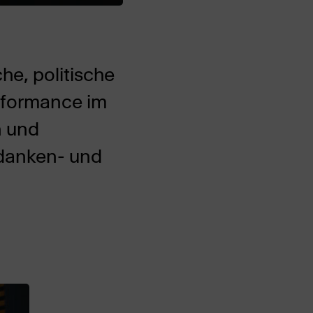
he, politische
erformance im
n und
edanken- und