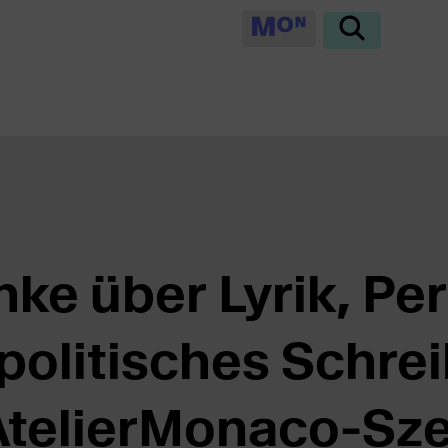
hke über Lyrik, P
politisches Schrei
telierMonaco-Sz