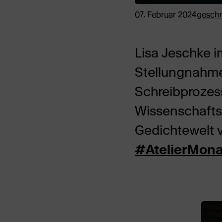
07. Februar 2024
gesch
Lisa Jeschke i
Stellungnahme
Schreibprozes
Wissenschaftsb
Gedichtewelt v
#AtelierMon