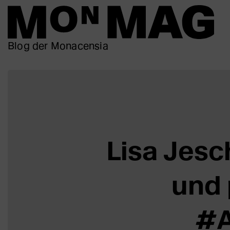
Blog der Monacensia
Lisa Jesc
und 
#A