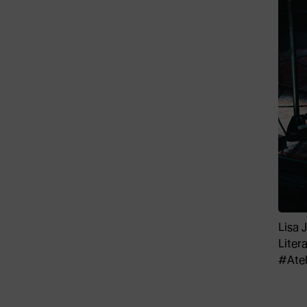
Lisa 
Liter
#Ate