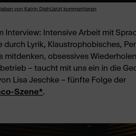
rieben von
Katrin Diehl
Jetzt kommentieren
m Interview: Intensive Arbeit mit Sprac
 durch Lyrik, Klaustrophobisches, P
s mitdenken, obsessives Wiederhole
etrieb – taucht mit uns ein in die G
on Lisa Jeschke – fünfte Folge der
aco-Szene*
.