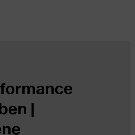
erformance
ben |
ene