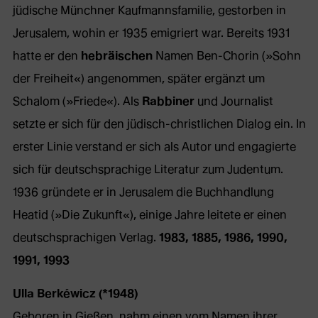
jüdische Münchner Kaufmannsfamilie, gestorben in
Jerusalem, wohin er 1935 emigriert war. Bereits 1931
hatte er den
hebräischen
Namen Ben-Chorin (»Sohn
der Freiheit«) angenommen, später ergänzt um
Schalom (»Friede«). Als
Rabbiner
und Journalist
setzte er sich für den jüdisch-christlichen Dialog ein. In
erster Linie verstand er sich als Autor und engagierte
sich für deutschsprachige Literatur zum Judentum.
1936 gründete er in Jerusalem die Buchhandlung
Heatid (»Die Zukunft«), einige Jahre leitete er einen
deutschsprachigen Verlag.
1983, 1885, 1986, 1990,
1991, 1993
Ulla Berkéwicz (*1948)
Geboren in Gießen, nahm einen vom Namen ihrer