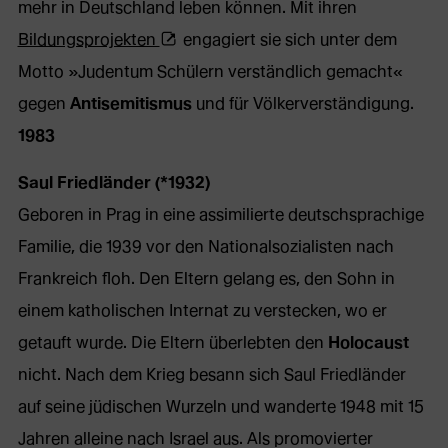
mehr in Deutschland leben können. Mit ihren
(Öffnet
Bildungsprojekten
engagiert sie sich unter dem
externe
Motto »Judentum Schülern verständlich gemacht«
Webseite
gegen
Antisemitismus
und für Völkerverständigung.
in
1983
neuem
Saul Friedländer (*1932)
Tab)
Geboren in Prag in eine assimilierte deutschsprachige
Familie, die 1939 vor den Nationalsozialisten nach
Frankreich floh. Den Eltern gelang es, den Sohn in
einem katholischen Internat zu verstecken, wo er
getauft wurde. Die Eltern überlebten den
Holocaust
nicht. Nach dem Krieg besann sich Saul Friedländer
auf seine jüdischen Wurzeln und wanderte 1948 mit 15
Jahren alleine nach Israel aus. Als promovierter