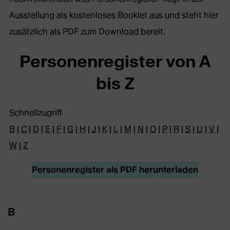
Ausstellung als kostenloses Booklet aus und steht hier
zusätzlich als PDF zum Download bereit.
Personenregister von A
bis Z
Schnellzugriff
B
|
C
|
D
|
E
|
F
|
G
|
H
|
J
|
K
|
L
|
M
|
N
|
O
|
P
|
R
|
S
|
U
|
V
|
W
|
Z
Personenregister als PDF herunterladen
B