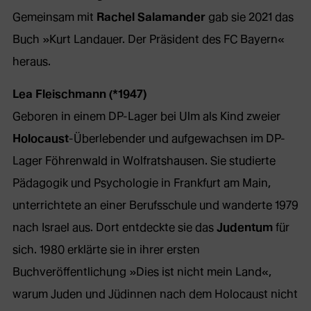
Webseite
Gemeinsam mit
Rachel Salamander
gab sie 2021 das
in
Buch »Kurt Landauer. Der Präsident des FC Bayern«
neuem
heraus.
Tab)
Lea Fleischmann (*1947)
Geboren in einem DP-Lager bei Ulm als Kind zweier
Holocaust
-Überlebender und aufgewachsen im DP-
Lager Föhrenwald in Wolfratshausen. Sie studierte
Pädagogik und Psychologie in Frankfurt am Main,
unterrichtete an einer Berufsschule und wanderte 1979
nach Israel aus. Dort entdeckte sie das
Judentum
für
sich. 1980 erklärte sie in ihrer ersten
Buchveröffentlichung »Dies ist nicht mein Land«,
warum Juden und Jüdinnen nach dem Holocaust nicht