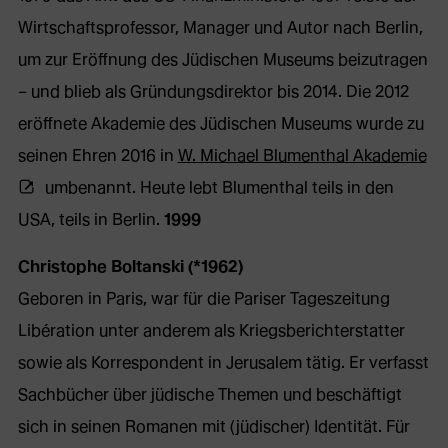
Wirtschaftsprofessor, Manager und Autor nach Berlin,
um zur Eröffnung des Jüdischen Museums beizutragen
– und blieb als Gründungsdirektor bis 2014. Die 2012
eröffnete Akademie des Jüdischen Museums wurde zu
(Öf
seinen Ehren 2016 in
W. Michael Blumenthal Akademie
ex
umbenannt. Heute lebt Blumenthal teils in den
We
USA, teils in Berlin.
1999
in
Christophe Boltanski (*1962)
ne
Geboren in Paris, war für die Pariser Tageszeitung
Ta
Libération unter anderem als Kriegsberichterstatter
sowie als Korrespondent in Jerusalem tätig. Er verfasst
Sachbücher über jüdische Themen und beschäftigt
sich in seinen Romanen mit (jüdischer) Identität. Für