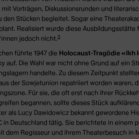
t Vorträgen, Diskussionsrunden und literaris
u den Stücken begleitet. Sogar eine Theaterak
lant. Realisiert wurde diese Ausbildungsstätte 
3
innen jedoch nicht.
chen führte 1947 die
Holocaust-Tragödie «Ikh l
 auf. Die Wahl war nicht ohne Grund auf ein St
gslagern handelte. Zu diesem Zeitpunkt stellt
aus der Sowjetunion repatriiert worden waren, d
ngszone. Für sie, die oft erst nach ihrer Rückk
reifen begannen, sollte dieses Stück aufklären
äter als Lucy Dawidowicz bekannt gewordene Hist
 in Deutschland tätig. Sie berichtete in einem p
it dem Regisseur und ihrem Theaterbesuch in 