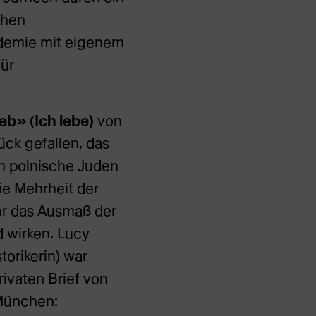
chen
ademie mit eigenem
für
eb» (Ich lebe)
von
ück gefallen, das
en polnische Juden
ie Mehrheit der
ehr das Ausmaß der
d wirken. Lucy
orikerin) war
rivaten Brief von
München: