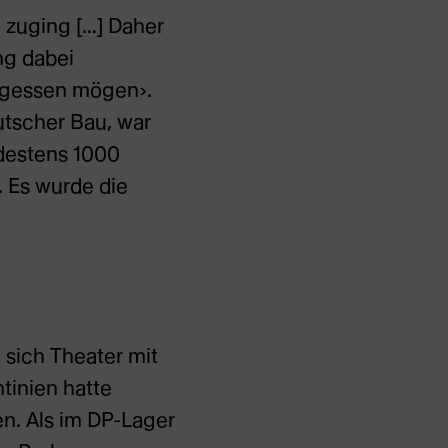
n zuging […] Daher
ng dabei
rgessen mögen›.
utscher Bau, war
ndestens 1000
 Es wurde die
sich Theater mit
tinien hatte
n. Als im DP-Lager