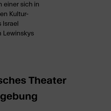
einer sich in
n Kultur-
 Israel
on Lewinskys
isches Theater
mgebung