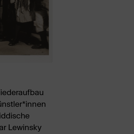
iederaufbau
ünstler*innen
iddische
mar Lewinsky