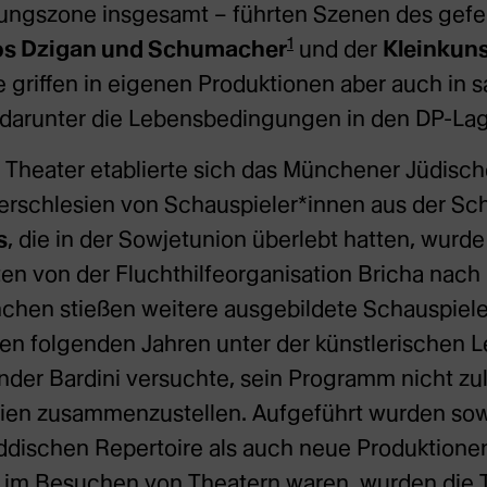
ungszone insgesamt – führten Szenen des gefe
1
os Dzigan und Schumacher
und der
Kleinkun
e griffen in eigenen Produktionen aber auch in s
darunter die Lebensbedingungen in den DP-Lag
s Theater etablierte sich das Münchener Jüdisch
erschlesien von Schauspieler*innen aus der Sc
s
, die in der Sowjetunion überlebt hatten, wurd
iten von der Fluchthilfeorganisation Bricha nac
ünchen stießen weitere ausgebildete Schauspiel
en folgenden Jahren unter der künstlerischen Le
der Bardini versuchte, sein Programm nicht zu
erien zusammenzustellen. Aufgeführt wurden so
ddischen Repertoire als auch neue Produktionen
 im Besuchen von Theatern waren, wurden die 