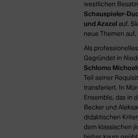
westlichen Besatz
Schauspieler-Du
und Azazel
auf. Si
neue Themen auf, 
Als professionelle
Gegründet in Nied
Schlomo Michoel
Teil seiner Requis
transferiert. In M
Ensemble, das in d
Becker und Aleksan
didaktischen Krit
dem klassischen ji
bisher kaum geübt