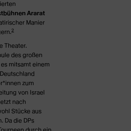
ierten
stbühnen Ararat
atirischer Manier
2
ern.
e Theater.
hule des großen
e es mitsamt einem
h Deutschland
er*innen zum
itung von Israel
letzt nach
wohl Stücke aus
. Da die DPs
Tourneen durch ein