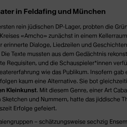
ater in Feldafing und München
ersten rein jüdischen DP-Lager, probten die Gr
Kreises «Amcho» zunächst in einem Kellerraum.
r erinnerte Dialoge, Liedzeilen und Geschichte
Die Texte mussten aus dem Gedächtnis rekonstr
e Requisiten, und die Schauspieler*innen verfü
atererfahrung wie das Publikum. Insofern gab 
olgen kaum eine Alternative. Sie bot gleichzeiti
en Kleinkunst
. Mit diesem Genre, einer Art Caba
en Sketchen und Nummern, hatte das jiddische T
zeit Erfolge gefeiert.
 Laiengruppen – schätzungsweise sechzig Ensemb