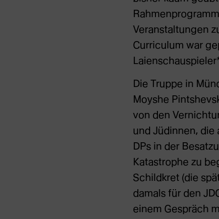
Rahmenprogramm mi
Veranstaltungen z
Curriculum war gep
Laienschauspieler*
Die Truppe in Mün
Moyshe Pintshevsky
von den Vernichtun
und Jüdinnen, die 
DPs in der Besatzu
Katastrophe zu beg
Schildkret (die sp
damals für den JDC
einem Gespräch m