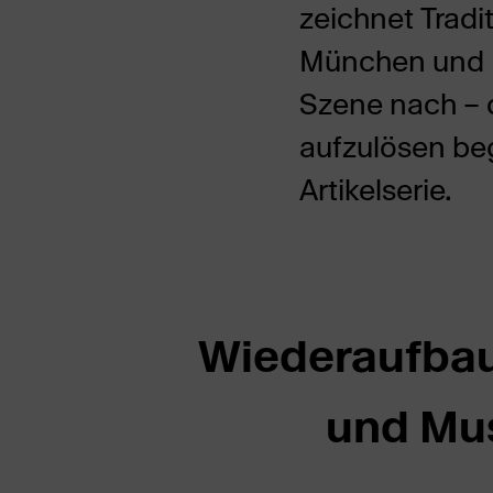
zeichnet Tradi
München und U
Szene nach – d
aufzulösen beg
Artikelserie.
Wiederaufbau 
und Mu