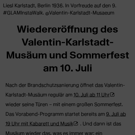
Liesl Karlstadt, Berlin 1936. In Vorfreude auf den 9.
#GLAMInstaWalk. @Valentin-Karlstadt-Musaeum
Wiedereröffnung des
Valentin-Karlstadt-
Musäum und Sommerfest
am 10. Juli
Nach der Brandschutzsanierung öffnet das Valentin-
(Öffnet
Karlstadt-Musäum regulär am
10. Juli ab 11 Uhr
externe
wieder seine Türen – mit einem großen Sommerfest.
Webseite
Das Vorabend-Programm startet bereits am
9. Juli ab
(Öffnet
in
19 Uhr mit Kabarett und Musik
. Und dann ist das
externe
neuem
Musäum wieder das, was es immer war: ein