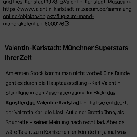
und Liesl Karlstadt,1928. @Valentin-Karlstadt-Musaeum.
https://www.valentin-karlstadt-musaeum.de/sammlung-
online/objekte/objekt/flug-zum-mond-
(Öffnet
mondraketenflug-6000176
externe
Webseite
in
Valentin-Karlstadt: Münchner Superstars
neuem
ihrer Zeit
Tab)
Am ersten Stock kommt man nicht vorbei! Eine Runde
geht es durch die Hauptausstellung «Karl Valentin –
Sturzflüge in den Zuschauerraum». Im Blick: das
Künstlerduo Valentin-Karlstadt
. Er hat sie entdeckt,
der Valentin Karl die Liesl. Auf einer Brettlbühne, als
Soubrette – seiner Meinung nach recht fad. Aber da
wäre Talent zum Komischen, er könnte ihr ja mal was