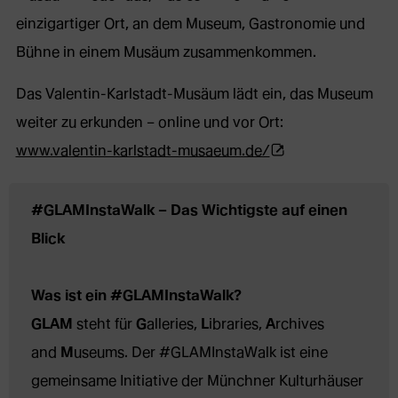
Webseite
Tab)
einzigartiger Ort, an dem Museum, Gastronomie und
in
Bühne in einem Musäum zusammenkommen.
neuem
Das Valentin-Karlstadt-Musäum lädt ein, das Museum
Tab)
weiter zu erkunden – online und vor Ort:
(Öffnet
www.valentin-karlstadt-musaeum.de/
externe
Webseite
#GLAMInstaWalk – Das Wichtigste auf einen 
in
Blick
neuem
Tab)
Was ist ein #GLAMInstaWalk?
GLAM
 steht für 
G
alleries, 
L
ibraries, 
A
rchives 
and 
M
useums. Der #GLAMInstaWalk ist eine 
gemeinsame Initiative der Münchner Kulturhäuser 