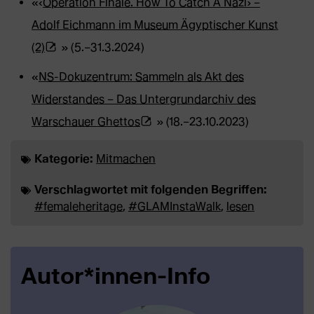
«‹
Operation Finale. How To Catch A Nazi› –
in
Adolf Eichmann im Museum Ägyptischer Kunst
neuem
(Öffnet
(2)
» (5.–31.3.2024)
Tab)
externe
«
NS-Dokuzentrum: Sammeln als Akt des
Webseite
Widerstandes – Das Untergrundarchiv des
in
(Öffnet
Warschauer Ghettos
» (18.–23.10.2023)
neuem
externe
Kategorie:
Tab)
Mitmachen
Webseite
in
Verschlagwortet mit folgenden Begriffen:
#femaleheritage
,
#GLAMInstaWalk
,
lesen
neuem
Tab)
Autor*innen-Info