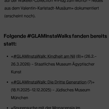
auf der Wakelet-Collection «‹Flug zum Mond› – Neues
aus dem Valentin-Karlstadt-Musäum» dokumentiert
(erscheint noch).
Folgende #GLAMInstaWalks fanden bereits
statt:
«
#GLAMInstaWalk: Kindheit am Nil
(8)» (26.2.–
26.3.2026) – Staatliches Museum Ägyptischer
Kunst
«#GLAMInstaWalk: Die Dritte Generation
(7)»
(18.11.2025–12.12.2025) – Jüdisches Museum
München
«
Spurensuche mit der Monacensia im