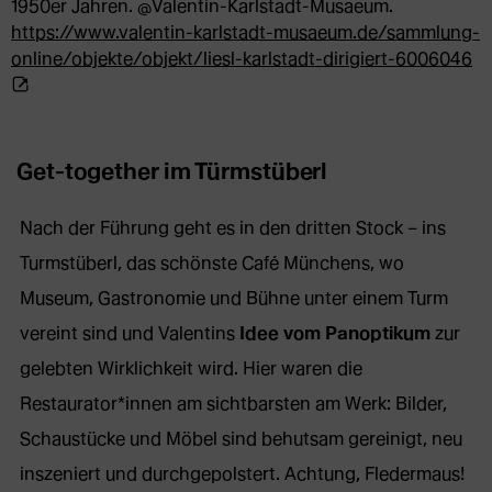
1950er Jahren. @Valentin-Karlstadt-Musaeum.
https://www.valentin-karlstadt-musaeum.de/sammlung-
(Ö
online/objekte/objekt/liesl-karlstadt-dirigiert-6006046
ex
We
in
n
Get-together im Türmstüberl
Ta
Nach der Führung geht es in den dritten Stock – ins
Turmstüberl, das schönste Café Münchens, wo
Museum, Gastronomie und Bühne unter einem Turm
vereint sind und Valentins
Idee vom Panoptikum
zur
gelebten Wirklichkeit wird. Hier waren die
Restaurator*innen am sichtbarsten am Werk: Bilder,
Schaustücke und Möbel sind behutsam gereinigt, neu
inszeniert und durchgepolstert. Achtung, Fledermaus!