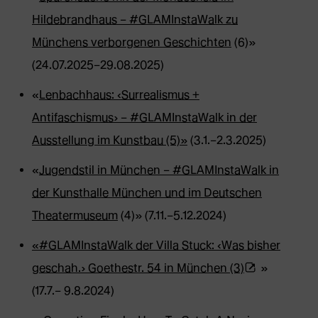
Hildebrandhaus – #GLAMInstaWalk zu
Münchens verborgenen Geschichten
(6)»
(24.07.2025–29.08.2025)
«
Lenbachhaus: ‹Surrealismus +
Antifaschismus› – #GLAMInstaWalk in der
Ausstellung im Kunstbau (5)»
(3.1.–2.3.2025)
«
Jugendstil in München – #GLAMInstaWalk in
der Kunsthalle München und im Deutschen
Theatermuseum
(4)» (7.11.–5.12.2024)
«#GLAMInstaWalk der Villa Stuck: ‹Was bisher
(Öffnet
geschah.› Goethestr. 54 in München (3)
»
externe
(17.7.– 9.8.2024)
Webseite