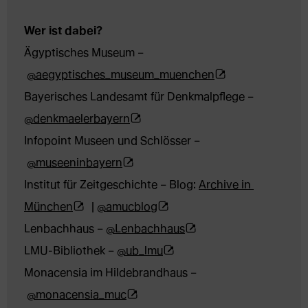
Ägyptisches Museum –
(Öffnet 
@aegyptisches_museum_muenchen
externe 
Bayerisches Landesamt für Denkmalpflege – 
(Öffnet 
Webseite 
@denkmaelerbayern
externe 
in 
Infopoint Museen und Schlösser –
(Öffnet 
Webseite 
neuem 
@museeninbayern
externe 
in 
Tab)
Institut für Zeitgeschichte – Blog: 
Archive in 
(Öffnet 
Webseite 
neuem 
(Öffnet 
München
 | 
@amucblog
externe 
in 
Tab)
externe 
(Öffnet 
Lenbachhaus – 
@Lenbachhaus
Webseite 
neuem 
Webseite 
(Öffnet 
externe 
LMU-Bibliothek – 
@ub_lmu
in 
Tab)
in 
externe 
Webseite 
Monacensia im Hildebrandhaus –
neuem 
(Öffnet 
neuem 
Webseite 
in 
@monacensia_muc