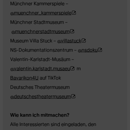
Tab)
externe 
Tab)
in 
neuem 
Münchner Kammerspiele – 
Webseite 
neuem 
(Öffnet 
Tab)
@muenchner_kammerspiele
in 
Tab)
externe 
Münchner Stadtmuseum –
neuem 
(Öffnet 
Webseite 
@muenchnerstadtmuseum
Tab)
externe 
in 
(Öffnet 
Museum Villa Stuck – 
@villastuck
Webseite 
neuem 
externe 
(Öffnet 
NS-Dokumentationszentrum – 
@nsdoku
in 
Tab)
Webseite 
externe 
Valentin-Karlstadt-Musäum – 
neuem 
(Öffnet 
in 
Webseite 
@valentin.karlstadt.musaeu
Tab)
externe 
neuem 
in 
Bavarikon4U
 auf TikTok

Webseite 
Tab)
neuem 
Deutsches Theatermuseum 
in 
(Öffnet 
Tab)
@deutschestheatermuseum
neuem 
externe 
Tab)
Webseite 
Wie kann ich mitmachen?
in 
Alle Interessierten sind eingeladen, den 