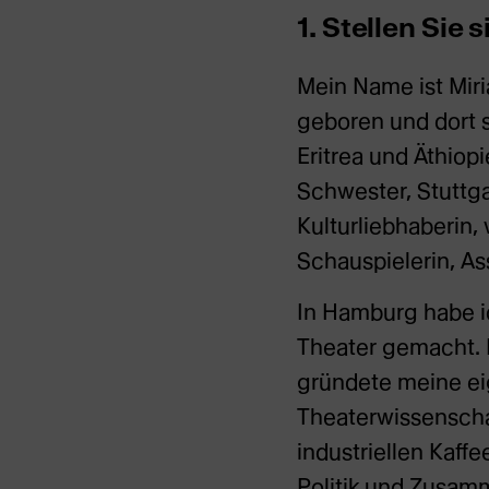
1. Stellen Sie s
Mein Name ist Miri
geboren und dort 
Eritrea und Äthiop
Schwester, Stuttga
Kulturliebhaberin
Schauspielerin, Ass
In Hamburg habe i
Theater gemacht. I
gründete meine ei
Theaterwissenschaf
industriellen Kaff
Politik und Zusa