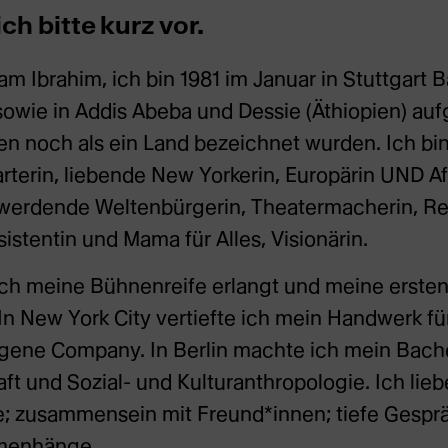
ich bitte kurz vor.
am Ibrahim, ich bin 1981 im Januar in Stuttgart 
sowie in Addis Abeba und Dessie (Äthiopien) au
ien noch als ein Land bezeichnet wurden. Ich bi
rterin, liebende New Yorkerin, Europärin UND Af
, werdende Weltenbürgerin, Theatermacherin, Re
istentin und Mama für Alles, Visionärin.
ch meine Bühnenreife erlangt und meine erste
n New York City vertiefte ich mein Handwerk fü
gene Company. In Berlin machte ich mein Bache
t und Sozial- und Kulturanthropologie. Ich lieb
ee; zusammensein mit Freund*innen; tiefe Gespr
mmenhänge.