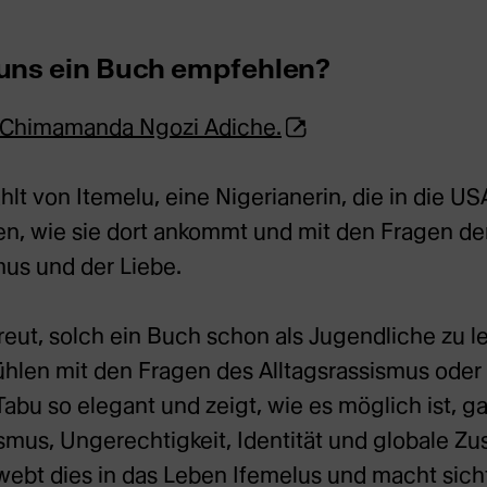
 uns ein Buch empfehlen?
(Öffnet
 Chimamanda Ngozi Adiche.
externe
Webseite
t von Itemelu, eine Nigerianerin, die in die USA
in
en, wie sie dort ankommt und mit den Fragen de
neuem
mus und der Liebe.
Tab)
reut, solch ein Buch schon als Jugendliche zu 
 fühlen mit den Fragen des Alltagsrassismus oder
Tabu so elegant und zeigt, wie es möglich ist, g
mus, Ungerechtigkeit, Identität und globale 
ebt dies in das Leben Ifemelus und macht sicht