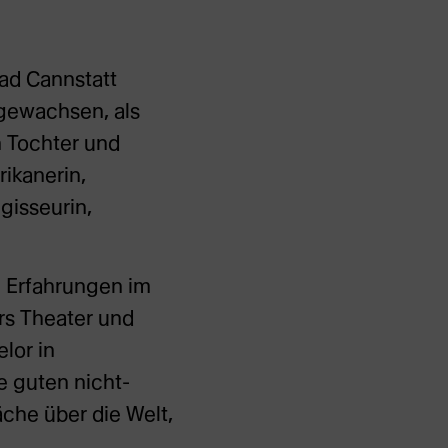
Bad Cannstatt
fgewachsen, als
n Tochter und
rikanerin,
gisseurin,
n Erfahrungen im
rs Theater und
lor in
e guten nicht-
äche über die Welt,