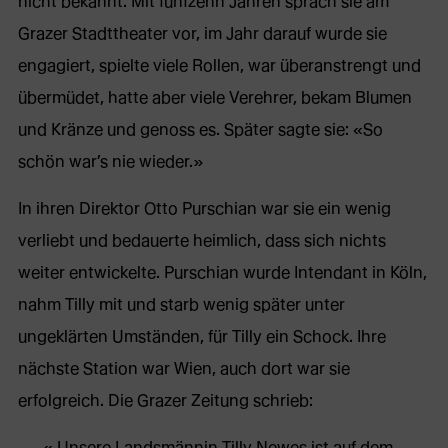
nicht bekannt. Mit fünfzehn Jahren sprach sie am
Grazer Stadttheater vor, im Jahr darauf wurde sie
engagiert, spielte viele Rollen, war überanstrengt und
übermüdet, hatte aber viele Verehrer, bekam Blumen
und Kränze und genoss es. Später sagte sie: «So
schön war’s nie wieder.»
In ihren Direktor Otto Purschian war sie ein wenig
verliebt und bedauerte heimlich, dass sich nichts
weiter entwickelte. Purschian wurde Intendant in Köln,
nahm Tilly mit und starb wenig später unter
ungeklärten Umständen, für Tilly ein Schock. Ihre
nächste Station war Wien, auch dort war sie
erfolgreich. Die Grazer Zeitung schrieb:
Unsere Landsmännin Tilly Newes ist auf dem