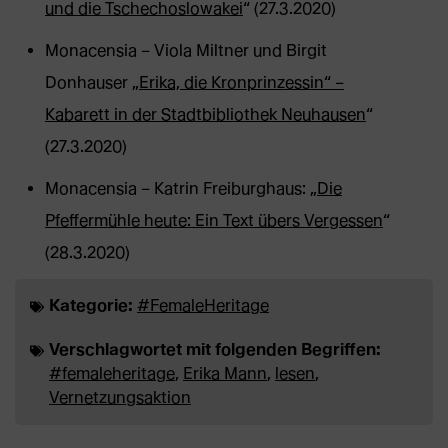
und die Tschechoslowakei
“ (27.3.2020)
Monacensia – Viola Miltner und Birgit
Donhauser „
Erika, die Kronprinzessin“ –
Kabarett in der Stadtbibliothek Neuhausen
“
(27.3.2020)
Monacensia – Katrin Freiburghaus: „
Die
Pfeffermühle heute: Ein Text übers Vergessen
“
(28.3.2020)
Kategorie:
#FemaleHeritage
Verschlagwortet mit folgenden Begriffen:
#femaleheritage
,
Erika Mann
,
lesen
,
Vernetzungsaktion