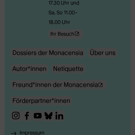
17.30 Uhr und
Sa, So 11.00–
18.00 Uhr
(Öffnet
Ihr Besuch
externe
Dossiers der Monacensia
Über uns
Webseite
in
Autor*innen
Netiquette
neuem
Tab)
(Ö
Freund*innen der Monacensia
f
Förderpartner*innen
f
n
(Öffnet
(Öffnet
(Öffnet
(Öffnet
(Öffnet
e
externe
externe
externe
externe
externe
t
Impressum