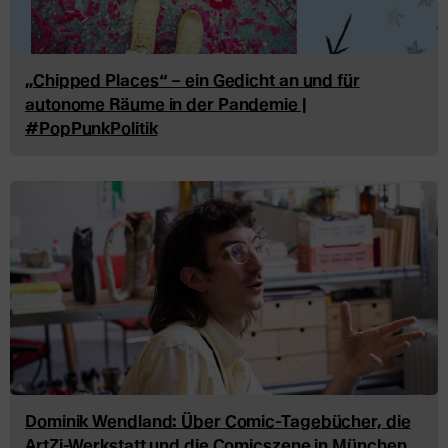
„Chipped Places“ – ein Gedicht an und für
autonome Räume in der Pandemie |
#PopPunkPolitik
Dominik Wendland: Über Comic-Tagebücher, die
ArtZi-Werkstatt und die Comicszene in München