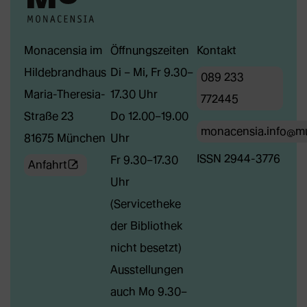
Monacensia im
Öffnungszeiten
Kontakt
Hildebrandhaus
Di – Mi, Fr 9.30–
089 233
Maria-Theresia-
17.30 Uhr
772445
Straße 23
Do 12.00–19.00
monacensia.info@m
81675 München
Uhr
ISSN 2944-3776
Fr 9.30–17.30
(Öffnet
Anfahrt
Uhr
externe
(Servicetheke
Webseite
der Bibliothek
in
nicht besetzt)
neuem
Ausstellungen
Tab)
auch Mo 9.30–