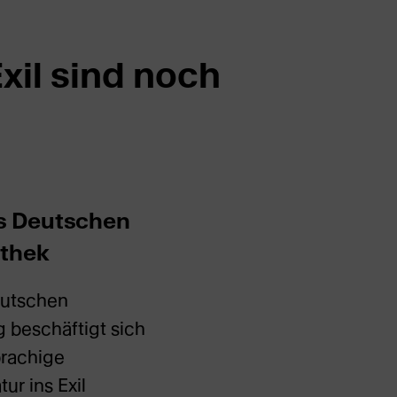
xil sind noch
es Deutschen
othek
eutschen
g beschäftigt sich
prachige
ur ins Exil