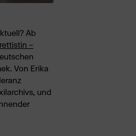
ktuell? Ab
ettistin –
Deutschen
hek. Von Erika
leranz
xilarchivs, und
pannender