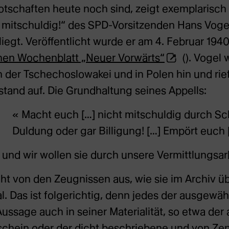
Botschaften heute noch sind, zeigt exemplarisch 
 mitschuldig!“ des SPD-Vorsitzenden Hans Vogel
liegt. Veröffentlicht wurde er am 4. Februar 194
(Öffnet
hen Wochenblatt „Neuer Vorwärts“
(). Vogel 
externe
der Tschechoslowakei und in Polen hin und rief
Webseite
tand auf. Die Grundhaltung seines Appells:
in
Macht euch […] nicht mitschuldig durch S
neuem
Duldung oder gar Billigung! […] Empört euch 
Tab)
g und wir wollen sie durch unsere Vermittlungsarb
ht von den Zeugnissen aus, wie sie im Archiv üb
nal. Das ist folgerichtig, denn jedes der ausgewä
 Aussage auch in seiner Materialität, so etwa der
rschein oder der dicht beschriebene und von Ze