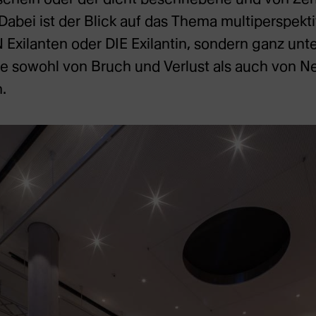
Dabei ist der Blick auf das Thema multiperspekti
N Exilanten oder DIE Exilantin, sondern ganz unt
die sowohl von Bruch und Verlust als auch von 
.