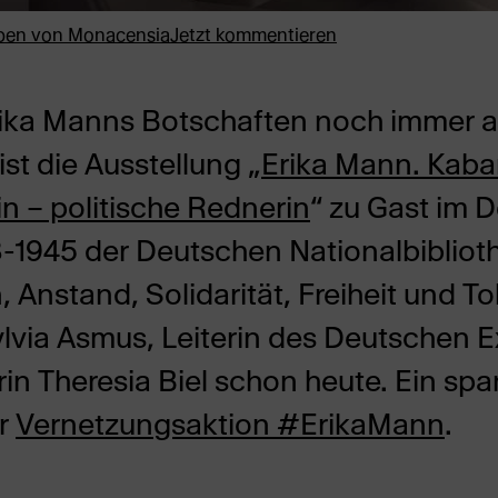
ben von
Monacensia
Jetzt kommentieren
ika Manns Botschaften noch immer a
st die Ausstellung „
Erika Mann. Kabar
in – politische Rednerin
“ zu Gast im 
3-1945 der Deutschen Nationalbibliot
 Anstand, Solidarität, Freiheit und To
ylvia Asmus, Leiterin des Deutschen E
erin Theresia Biel schon heute. Ein s
ur
Vernetzungsaktion #ErikaMann
.