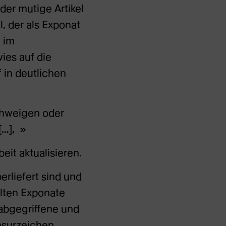
der mutige Artikel
, der als Exponat
0 im
wies auf die
 in deutlichen
chweigen oder
[…],
eit aktualisieren.
erliefert sind und
hlten Exponate
 abgegriffene und
nsurzeichen