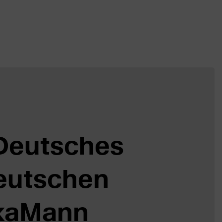
 Deutsches
Deutschen
ikaMann