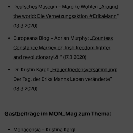
Deutsches Museum – Mareike Wöhler: „
Around
the world: Die Vernetzungsaktion #ErikaMann
“
(13.3.2020)
Europeana Blog – Adrian Murphy: „
Countess
Constance Markievicz, Irish freedom fighter
(Öffnet
and revolutionary
“ (17.3.2020)
externe
Dr. Kristin Kargl: „
Frauenfriedensversammlung:
Webseite
Der Tag, der Erika Manns Leben veränderte
“
in
(18.3.2020)
neuem
Tab)
Gastbeiträge im MON_Mag zum Thema:
Monacensia – Kristina Kargl: