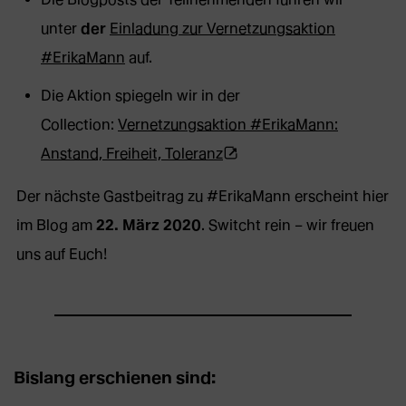
unter
der
Einladung zur Vernetzungsaktion
#ErikaMann
auf.
Die Aktion spiegeln wir in der
Collection:
Vernetzungsaktion #ErikaMann:
(Öffnet
Anstand, Freiheit, Toleranz
externe
Der nächste Gastbeitrag zu #ErikaMann erscheint hier
Webseite
im Blog am
22. März 2020
. Switcht rein – wir freuen
in
uns auf Euch!
neuem
Tab)
Bislang erschienen sind: