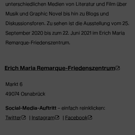
unterschiedlichen Medien von Literatur und Film über
Musik und Graphic Novel bis hin zu Blogs und
Diskussionsforen. Zu sehen ist die Ausstellung vom 25.
September 2020 bis zum 22. Juni 2021 im Erich Maria
Remarque-Friedenszentrum.
(Öffnet
Erich Maria Remarque-Friedenszentrum
extern
Markt 6
Websei
49074 Osnabrück
in
Social-Media-Auftritt
– einfach reinklicken:
neuem
(Öffnet
(Öffnet
(Öffnet
Twitter
|
Instagram
|
Facebook
Tab)
externe
externe
externe