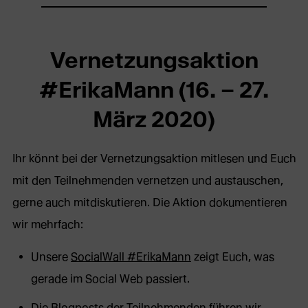
Webseite
Webseite
Webseite
in
in
in
neuem
neuem
neuem
Vernetzungsaktion
Tab)
Tab)
Tab)
#ErikaMann (16. – 27.
März 2020)
Ihr könnt bei der Vernetzungsaktion mitlesen und Euch
mit den Teilnehmenden vernetzen und austauschen,
gerne auch mitdiskutieren. Die Aktion dokumentieren
wir mehrfach:
Unsere
SocialWall #ErikaMann
zeigt Euch, was
gerade im Social Web passiert.
Die Blogposts der Teilnehmenden führen wir