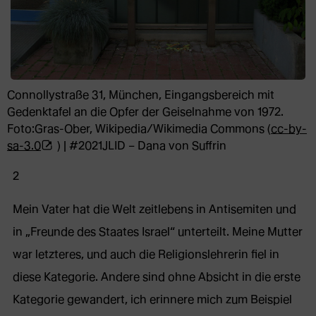
Connollystraße 31, München, Eingangsbereich mit
Gedenktafel an die Opfer der Geiselnahme von 1972.
Foto:Gras-Ober, Wikipedia/Wikimedia Commons (
cc-by-
(Öffnet
sa-3.0
) | #2021JLID – Dana von Suffrin
externe
2
Webseite
in
Mein Vater hat die Welt zeitlebens in Antisemiten und
neuem
Tab)
in „Freunde des Staates Israel“ unterteilt. Meine Mutter
war letzteres, und auch die Religionslehrerin fiel in
diese Kategorie. Andere sind ohne Absicht in die erste
Kategorie gewandert, ich erinnere mich zum Beispiel