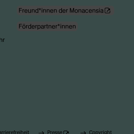
(Öffnet
Freund*innen der Monacensia
externe
Förderpartner*innen
Webseite
in
hr
neuem
Tab)
rrierefreiheit
Presse
Copyright