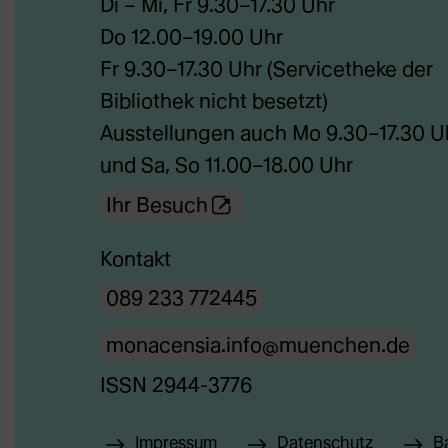
Di – Mi, Fr 9.30–17.30 Uhr
in
Do 12.00–19.00 Uhr
neuem
Fr 9.30–17.30 Uhr (Servicetheke der
Tab)
Bibliothek nicht besetzt)
Ausstellungen auch Mo 9.30–17.30 U
und Sa, So 11.00–18.00 Uhr
(Öffnet
Ihr Besuch
externe
Kontakt
Webseite
089 233 772445
in
neuem
monacensia.info@muenchen.de
Tab)
ISSN 2944-3776
Impressum
Datenschutz
Ba