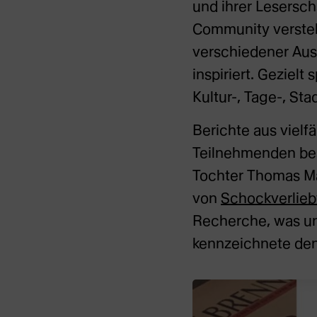
und ihrer Lesersc
Community versteh
verschiedener Aus
inspiriert. Geziel
Kultur-, Tage-, Sta
Berichte aus vielf
Teilnehmenden besc
Tochter Thomas Ma
von
Schockverlieb
Recherche, was un
kennzeichnete den