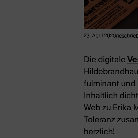
23. April 2020
geschrie
Die digitale
Ve
Hildebrandhaus
fulminant und
Inhaltlich dic
Web zu Erika M
Toleranz zusa
herzlich!