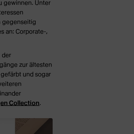
zu gewinnen. Unter
teressen
h gegenseitig
s an: Corporate-,
 der
gänge zur ältesten
 gefärbt und sogar
weiteren
einander
en Collection
.