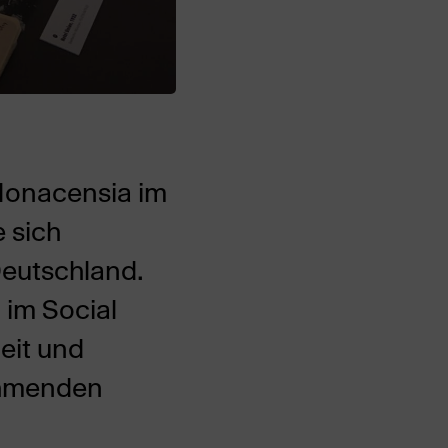
onacensia im
 sich
Deutschland.
 im Social
eit und
ehmenden