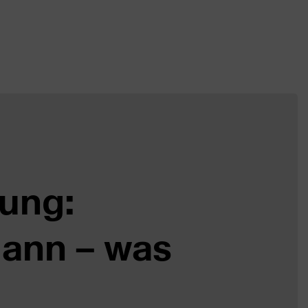
lung:
ann – was