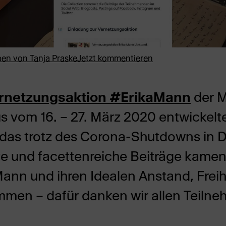
ben von
Tanja Praske
Jetzt kommentieren
rnetzungsaktion #ErikaMann
der M
 vom 16. – 27. März 2020 entwickelte
 das trotz des Corona-Shutdowns in 
hte und facettenreiche Beiträge kamen
ann und ihren Idealen Anstand, Freih
mmen – dafür danken wir allen Teiln