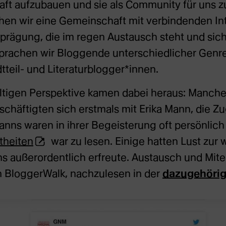
haft aufzubauen und sie als Community für uns 
en wir eine Gemeinschaft mit verbindenden In
prägung, die im regen Austausch steht und sic
t sprachen wir Bloggende unterschiedlicher Genre
dtteil- und Literaturblogger*innen.
ältigen Perspektive kamen dabei heraus: Manche
häftigten sich erstmals mit Erika Mann, die Zu
nns waren in ihrer Begeisterung oft persönlich
(Öffnet
theiten
war zu lesen. Einige hatten Lust zur 
externe
s außerordentlich erfreute. Austausch und Mit
Webseite
 BloggerWalk, nachzulesen in der
dazugehörig
in
neuem
Tab)