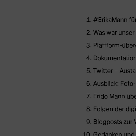
#ErikaMann für
Was war unser 
Plattform-über
Dokumentation 
Twitter – Austa
Ausblick: Foto
Frido Mann üb
Folgen der dig
Blogposts zur
Gedanken und W