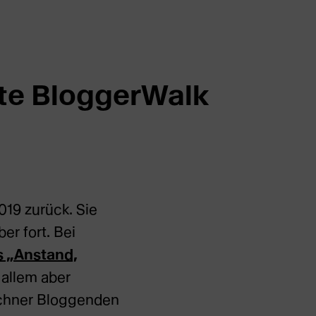
ste BloggerWalk
019 zurück. Sie
r fort. Bei
s „Anstand,
 allem aber
ünchner Bloggenden