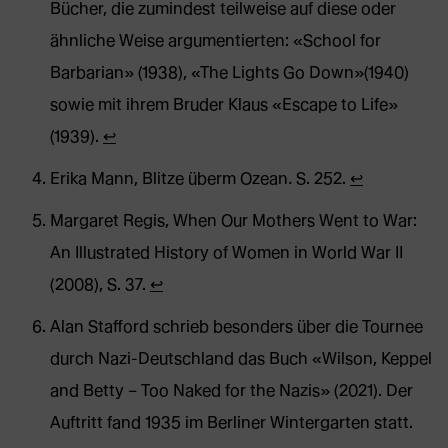
Bücher, die zumindest teilweise auf diese oder
ähnliche Weise argumentierten: «School for
Barbarian» (1938), «The Lights Go Down»(1940)
sowie mit ihrem Bruder Klaus «Escape to Life»
(1939).
↩︎
Erika Mann, Blitze überm Ozean
.
S. 252.
↩︎
Margaret Regis, When Our Mothers Went to War:
An Illustrated History of Women in World War II
(2008), S. 37.
↩︎
Alan Stafford schrieb besonders über die Tournee
durch Nazi-Deutschland das Buch «Wilson, Keppel
and Betty – Too Naked for the Nazis» (2021). Der
Auftritt fand 1935 im Berliner Wintergarten statt.