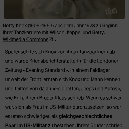
Betty Knox (1906–1963) aus dem Jahr 1928 zu Beginn
ihrer Tanzkarriere mit Wilson, Keppel und Betty.
(Öffnet
Wikimedia Commons
.
externe
Später setzte sich Knox von ihren Tanzpartnern ab
Webseite
in
und wurde Kriegsberichterstatterin für die Londoner
neuem
Zeitung «Evening Standard». In einem Feldlager
Tab)
unweit der Front lernten sich Knox und Mann kennen
und teilten von da an «Feldbetten, Jeeps und Autos»,
wie Erika ihrem Bruder Klaus schrieb. Wenn es schwer
war, sich als Frau im US-Militär durchzusetzen, so war
es umso schwieriger, als
gleichgeschlechtliches
Paar im US-Militär
zu bestehen. Ihrem Bruder schrieb