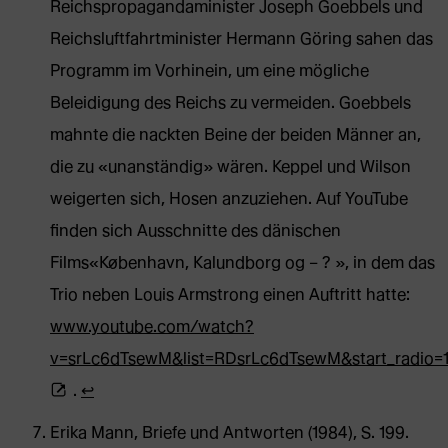
Reichspropagandaminister Joseph Goebbels und
Reichsluftfahrtminister Hermann Göring sahen das
Programm im Vorhinein, um eine mögliche
Beleidigung des Reichs zu vermeiden. Goebbels
mahnte die nackten Beine der beiden Männer an,
die zu «unanständig» wären. Keppel und Wilson
weigerten sich, Hosen anzuziehen. Auf YouTube
finden sich Ausschnitte des dänischen
Films«København, Kalundborg og – ? », in dem das
Trio neben Louis Armstrong einen Auftritt hatte:
www.youtube.com/watch?
v=srLc6dTsewM&list=RDsrLc6dTsewM&start_radio=
(Öffnet
.
↩︎
externe
Erika Mann, Briefe und Antworten (1984), S. 199.