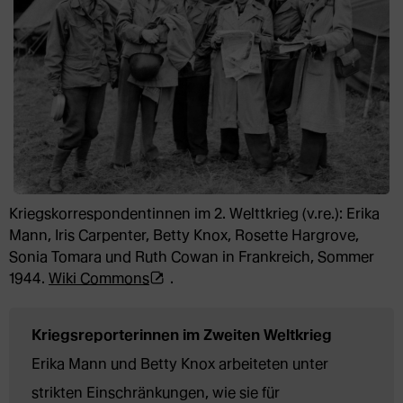
Kriegskorrespondentinnen im 2. Welttkrieg (v.re.): Erika
Mann, Iris Carpenter, Betty Knox, Rosette Hargrove,
Sonia Tomara und Ruth Cowan in Frankreich, Sommer
(Öffnet
1944.
Wiki Commons
.
externe
Webseite
Kriegsreporterinnen im Zweiten Weltkrieg
in
Erika Mann und Betty Knox arbeiteten unter 
neuem
Tab)
strikten Einschränkungen, wie sie für 