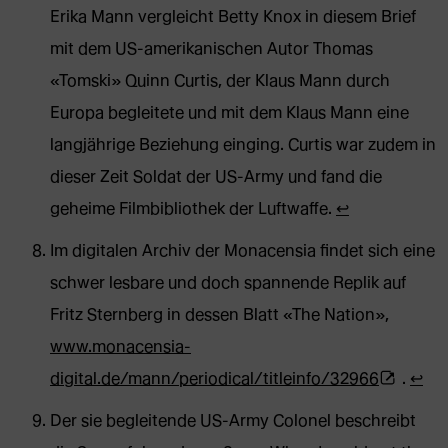
Webseite
Erika Mann vergleicht Betty Knox in diesem Brief
in
mit dem US-amerikanischen Autor Thomas
neuem
«Tomski» Quinn Curtis, der Klaus Mann durch
Tab)
Europa begleitete und mit dem Klaus Mann eine
langjährige Beziehung einging. Curtis war zudem in
dieser Zeit Soldat der US-Army und fand die
geheime Filmbibliothek der Luftwaffe.
↩︎
Im digitalen Archiv der Monacensia findet sich eine
schwer lesbare und doch spannende Replik auf
Fritz Sternberg in dessen Blatt «The Nation»,
www.monacensia-
(Öffnet
digital.de/mann/periodical/titleinfo/32966
.
↩︎
externe
Der sie begleitende US-Army Colonel beschreibt
Webseite