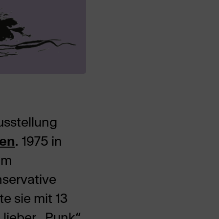
usstellung
hen
. 1975 in
im
nservative
 sie mit 13
 lieber „Punk“