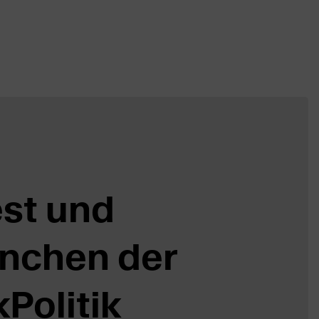
est und
nchen der
Politik