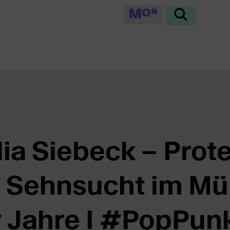
ia Siebeck – Prot
e Sehnsucht im Mü
 Jahre I #PopPunk