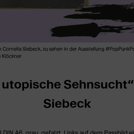
 Cornelia Siebeck, zu sehen in der Ausstellung #PopPunkPol
e Klöckner
 utopische Sehnsucht“
Siebeck
 DIN A6, grau, gefalzt. Links auf dem Passbild ei