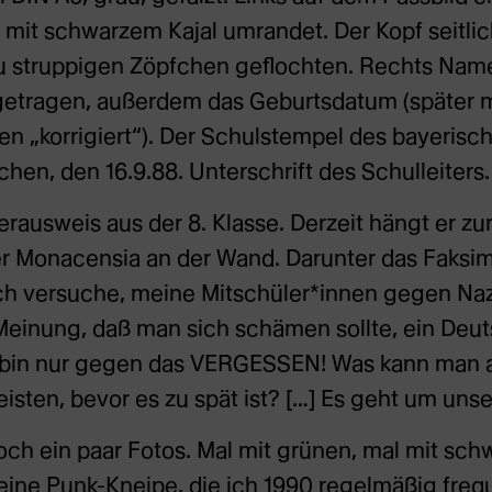
 mit schwarzem Kajal umrandet. Der Kopf seitlich
zu struppigen Zöpfchen geflochten. Rechts Nam
getragen, außerdem das Geburtsdatum (später mi
en „korrigiert“). Der Schulstempel des bayerisc
n, den 16.9.88. Unterschrift des Schulleiters.
erausweis aus der 8. Klasse. Derzeit hängt er zu
r Monacensia an der Wand. Darunter das Faksimi
ch versuche, meine Mitschüler*innen gegen Nazi
 Meinung, daß man sich schämen sollte, ein Deuts
ch bin nur gegen das VERGESSEN! Was kann man a
sten, bevor es zu spät ist? […] Es geht um unse
ch ein paar Fotos. Mal mit grünen, mal mit sc
eine Punk-Kneipe, die ich 1990 regelmäßig frequ