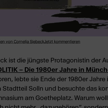
ben von
Cornelia Siebeck
Jetzt kommentieren
ck ist die jüngste Protagonistin der A
ITIK – Die 1980er Jahre in Münc
en, lebte sie Ende der 1980er Jahre 
Stadtteil Solln und besuchte das ko
nasium am Goetheplatz. Warum wollte
ch nicht mehr „dazugehören“, sondern