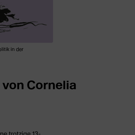
itik in der
 von Cornelia
ne trotzige 13-