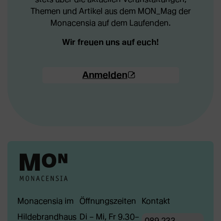
Themen und Artikel aus dem MON_Mag der
Monacensia auf dem Laufenden.
Wir freuen uns auf euch!
(Öffnet
Anmelden
externe
Webseite
in
neuem
Tab)
Monacensia im
Öffnungszeiten
Kontakt
Hildebrandhaus
Di – Mi, Fr 9.30–
089 233