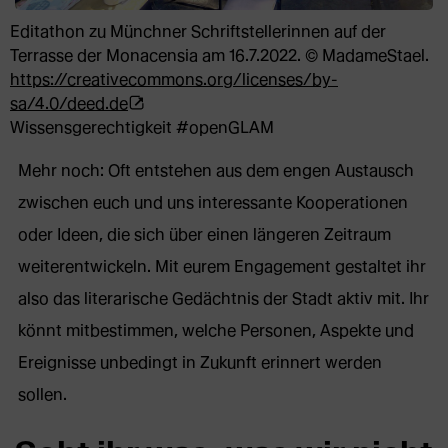
Editathon zu Münchner Schriftstellerinnen auf der
Terrasse der Monacensia am 16.7.2022. © MadameStael.
https://creativecommons.org/licenses/by-
(Öffnet
sa/4.0/deed.de
externe
Wissensgerechtigkeit #openGLAM
Webseite
Mehr noch: Oft entstehen aus dem engen Austausch
in
neuem
zwischen euch und uns interessante Kooperationen
Tab)
oder Ideen, die sich über einen längeren Zeitraum
weiterentwickeln. Mit eurem Engagement gestaltet ihr
also das literarische Gedächtnis der Stadt aktiv mit. Ihr
könnt mitbestimmen, welche Personen, Aspekte und
Ereignisse unbedingt in Zukunft erinnert werden
sollen.