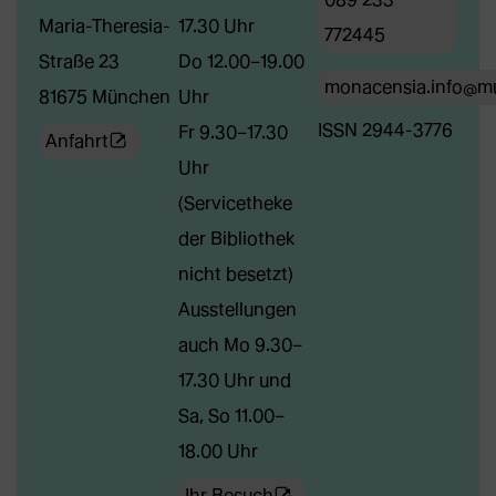
Maria-Theresia-
17.30 Uhr
772445
Straße 23
Do 12.00–19.00
monacensia.info@m
81675 München
Uhr
ISSN 2944-3776
Fr 9.30–17.30
(Öffnet
Anfahrt
Uhr
externe
(Servicetheke
Webseite
der Bibliothek
in
nicht besetzt)
neuem
Ausstellungen
Tab)
auch Mo 9.30–
17.30 Uhr und
Sa, So 11.00–
18.00 Uhr
(Öffnet
Ihr Besuch