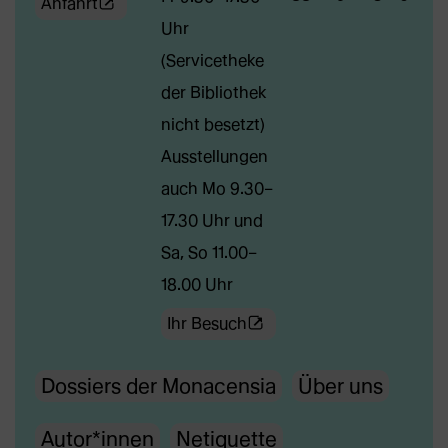
(Öffnet
Anfahrt
Uhr
externe
(Servicetheke
Webseite
der Bibliothek
in
nicht besetzt)
neuem
Ausstellungen
Tab)
auch Mo 9.30–
17.30 Uhr und
Sa, So 11.00–
18.00 Uhr
(Öffnet
Ihr Besuch
externe
Dossiers der Monacensia
Über uns
Webseite
in
Autor*innen
Netiquette