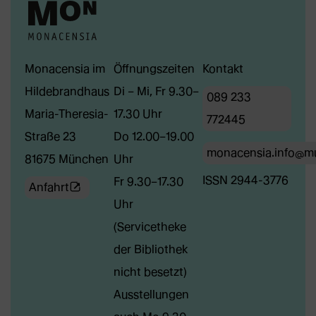
Monacensia im
Öffnungszeiten
Kontakt
Hildebrandhaus
Di – Mi, Fr 9.30–
089 233
Maria-Theresia-
17.30 Uhr
772445
Straße 23
Do 12.00–19.00
monacensia.info@m
81675 München
Uhr
ISSN 2944-3776
Fr 9.30–17.30
(Öffnet
Anfahrt
Uhr
externe
(Servicetheke
Webseite
der Bibliothek
in
nicht besetzt)
neuem
Ausstellungen
Tab)