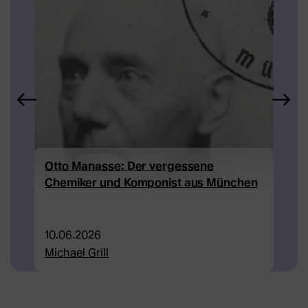
Otto Manasse: Der vergessene
Rich
Chemiker und Komponist aus München
trit
10.06.2026
04.0
Michael Grill
Lilly