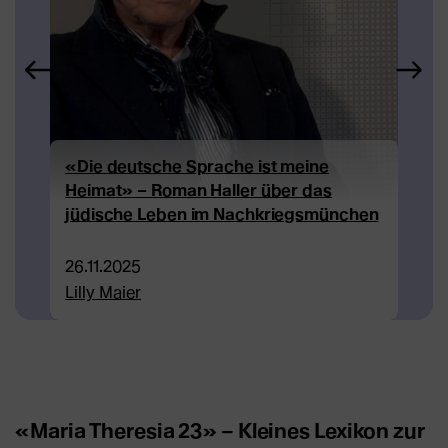
Mari
«Die deutsche Sprache ist meine
Lebe
Heimat» – Roman Haller über das
Poli
jüdische Leben im Nachkriegsmünchen
Rom
26.11.2025
27.0
Lilly Maier
Katr
«Maria Theresia 23» – Kleines Lexikon zur