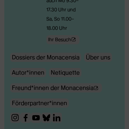
auch Mo 9.30–
17.30 Uhr und
Sa, So 11.00–
18.00 Uhr
(Öffnet
Ihr Besuch
externe
Dossiers der Monacensia
Über uns
Webseite
in
Autor*innen
Netiquette
neuem
Tab)
(Ö
Freund*innen der Monacensia
f
Förderpartner*innen
f
n
(Öffnet
(Öffnet
(Öffnet
(Öffnet
(Öffnet
e