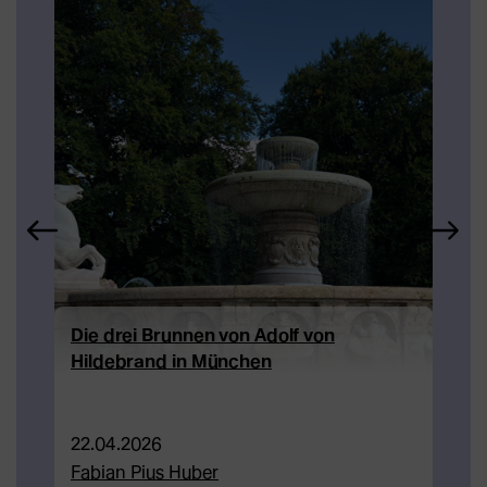
Die drei Brunnen von Adolf von
Adol
Hildebrand in München
Küns
Erzi
22.04.2026
22.1
Fabian Pius Huber
Feli