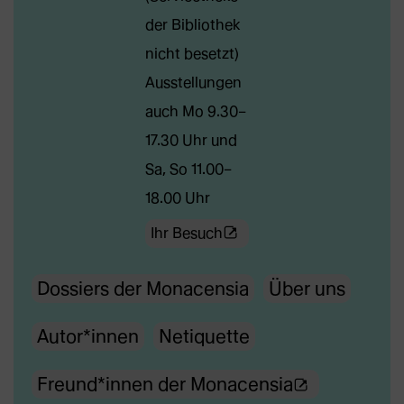
Webseite
der Bibliothek
in
nicht besetzt)
neuem
Ausstellungen
Tab)
auch Mo 9.30–
17.30 Uhr und
Sa, So 11.00–
18.00 Uhr
(Öffnet
Ihr Besuch
externe
Dossiers der Monacensia
Über uns
Webseite
in
Autor*innen
Netiquette
neuem
Tab)
(Ö
Freund*innen der Monacensia