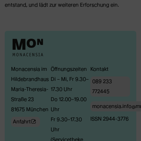
entstand, und lädt zur weiteren Erforschung ein.
Monacensia im
Öffnungszeiten
Kontakt
Hildebrandhaus
Di – Mi, Fr 9.30–
089 233
Maria-Theresia-
17.30 Uhr
772445
Straße 23
Do 12.00–19.00
monacensia.info@m
81675 München
Uhr
ISSN 2944-3776
Fr 9.30–17.30
(Öffnet
Anfahrt
Uhr
externe
(Servicetheke