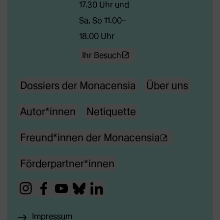
17.30 Uhr und
Sa, So 11.00–
18.00 Uhr
(Öffnet
Ihr Besuch
externe
Dossiers der Monacensia
Über uns
Webseite
in
Autor*innen
Netiquette
neuem
Tab)
(Ö
Freund*innen der Monacensia
f
Förderpartner*innen
f
n
(Öffnet
(Öffnet
(Öffnet
(Öffnet
(Öffnet
e
externe
externe
externe
externe
externe
t
Impressum