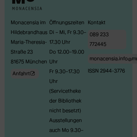
Monacensia im
Öffnungszeiten
Kontakt
Hildebrandhaus
Di – Mi, Fr 9.30–
089 233
Maria-Theresia-
17.30 Uhr
772445
Straße 23
Do 12.00–19.00
monacensia.info@m
81675 München
Uhr
ISSN 2944-3776
Fr 9.30–17.30
(Öffnet
Anfahrt
Uhr
externe
(Servicetheke
Webseite
der Bibliothek
in
nicht besetzt)
neuem
Ausstellungen
Tab)
auch Mo 9.30–