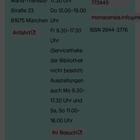
Maria-Theresia-
17.30 Uhr
772445
Straße 23
Do 12.00–19.00
monacensia.info@m
81675 München
Uhr
ISSN 2944-3776
Fr 9.30–17.30
(Öffnet
Anfahrt
Uhr
externe
(Servicetheke
Webseite
der Bibliothek
in
nicht besetzt)
neuem
Ausstellungen
Tab)
auch Mo 9.30–
17.30 Uhr und
Sa, So 11.00–
18.00 Uhr
(Öffnet
Ihr Besuch