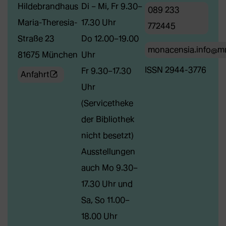
Hildebrandhaus
Di – Mi, Fr 9.30–
089 233
Maria-Theresia-
17.30 Uhr
772445
Straße 23
Do 12.00–19.00
monacensia.info@m
81675 München
Uhr
ISSN 2944-3776
Fr 9.30–17.30
(Öffnet
Anfahrt
Uhr
externe
(Servicetheke
Webseite
der Bibliothek
in
nicht besetzt)
neuem
Ausstellungen
Tab)
auch Mo 9.30–
17.30 Uhr und
Sa, So 11.00–
18.00 Uhr