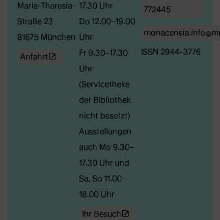
Maria-Theresia-
17.30 Uhr
772445
Straße 23
Do 12.00–19.00
monacensia.info@m
81675 München
Uhr
ISSN 2944-3776
Fr 9.30–17.30
(Öffnet
Anfahrt
Uhr
externe
(Servicetheke
Webseite
der Bibliothek
in
nicht besetzt)
neuem
Ausstellungen
Tab)
auch Mo 9.30–
17.30 Uhr und
Sa, So 11.00–
18.00 Uhr
(Öffnet
Ihr Besuch