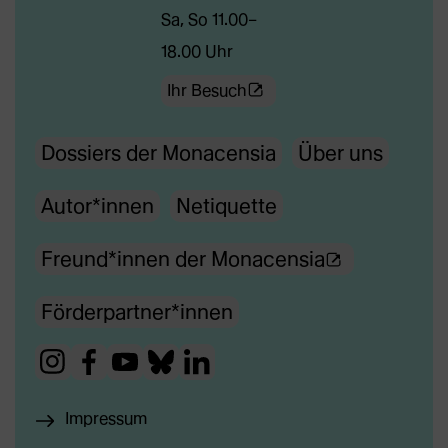
Sa, So 11.00–
18.00 Uhr
(Öffnet
Ihr Besuch
externe
Dossiers der Monacensia
Über uns
Webseite
in
Autor*innen
Netiquette
neuem
Tab)
(Ö
Freund*innen der Monacensia
f
Förderpartner*innen
f
n
(Öffnet
(Öffnet
(Öffnet
(Öffnet
(Öffnet
e
externe
externe
externe
externe
externe
t
Impressum
Webseite
Webseite
Webseite
Webseite
Webseite