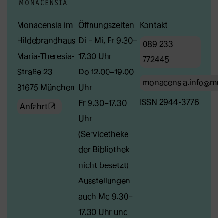
Monacensia im
Öffnungszeiten
Kontakt
Hildebrandhaus
Di – Mi, Fr 9.30–
089 233
Maria-Theresia-
17.30 Uhr
772445
Straße 23
Do 12.00–19.00
monacensia.info@m
81675 München
Uhr
ISSN 2944-3776
Fr 9.30–17.30
(Öffnet
Anfahrt
Uhr
externe
(Servicetheke
Webseite
der Bibliothek
in
nicht besetzt)
neuem
Ausstellungen
Tab)
auch Mo 9.30–
17.30 Uhr und