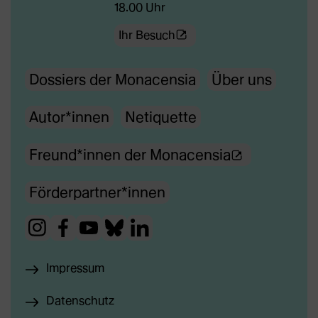
18.00 Uhr
(Öffnet
Ihr Besuch
externe
Dossiers der Monacensia
Über uns
Webseite
in
Autor*innen
Netiquette
neuem
Tab)
(Ö
Freund*innen der Monacensia
f
Förderpartner*innen
f
n
(Öffnet
(Öffnet
(Öffnet
(Öffnet
(Öffnet
e
externe
externe
externe
externe
externe
t
Impressum
Webseite
Webseite
Webseite
Webseite
Webseite
e
in
in
in
in
in
Datenschutz
x