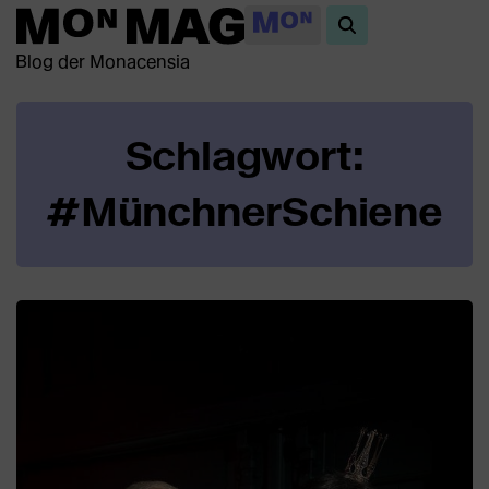
Blog der Monacensia
Schlagwort:
#MünchnerSchiene
Beiträge
in
dieser
Kategorie