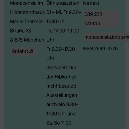
Monacensia im
Öffnungszeiten
Kontakt
Hildebrandhaus
Di – Mi, Fr 9.30–
089 233
Maria-Theresia-
17.30 Uhr
772445
Straße 23
Do 12.00–19.00
monacensia.info@m
81675 München
Uhr
ISSN 2944-3776
Fr 9.30–17.30
(Öffnet
Anfahrt
Uhr
externe
(Servicetheke
Webseite
der Bibliothek
in
nicht besetzt)
neuem
Ausstellungen
Tab)
auch Mo 9.30–
17.30 Uhr und
Sa, So 11.00–