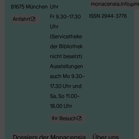
monacensia.info@m
81675 München
Uhr
ISSN 2944-3776
Fr 9.30–17.30
(Öffnet
Anfahrt
Uhr
externe
(Servicetheke
Webseite
der Bibliothek
in
nicht besetzt)
neuem
Ausstellungen
Tab)
auch Mo 9.30–
17.30 Uhr und
Sa, So 11.00–
18.00 Uhr
(Öffnet
Ihr Besuch
externe
Dossiers der Monacensia
Über uns
Webseite