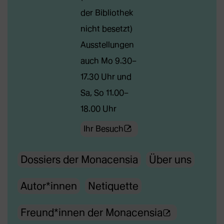
Webseite
der Bibliothek
in
nicht besetzt)
neuem
Ausstellungen
Tab)
auch Mo 9.30–
17.30 Uhr und
Sa, So 11.00–
18.00 Uhr
(Öffnet
Ihr Besuch
externe
Dossiers der Monacensia
Über uns
Webseite
in
Autor*innen
Netiquette
neuem
Tab)
(Ö
Freund*innen der Monacensia