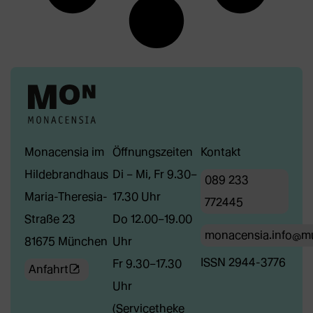
Monacensia im
Öffnungszeiten
Kontakt
Hildebrandhaus
Di – Mi, Fr 9.30–
089 233
Maria-Theresia-
17.30 Uhr
772445
Straße 23
Do 12.00–19.00
monacensia.info@m
81675 München
Uhr
ISSN 2944-3776
Fr 9.30–17.30
(Öffnet
Anfahrt
Uhr
externe
(Servicetheke