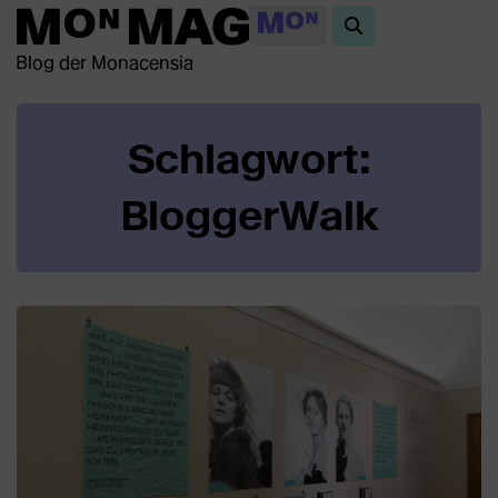
Blog der Monacensia
Schlagwort:
BloggerWalk
Beiträge
in
dieser
Kategorie