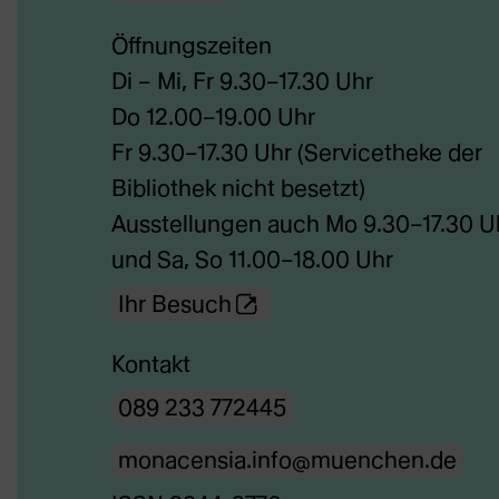
externe
Öffnungszeiten
Webseite
Di – Mi, Fr 9.30–17.30 Uhr
in
Do 12.00–19.00 Uhr
neuem
Fr 9.30–17.30 Uhr (Servicetheke der
Tab)
Bibliothek nicht besetzt)
Ausstellungen auch Mo 9.30–17.30 U
und Sa, So 11.00–18.00 Uhr
(Öffnet
Ihr Besuch
externe
Kontakt
Webseite
089 233 772445
in
neuem
monacensia.info@muenchen.de
Tab)