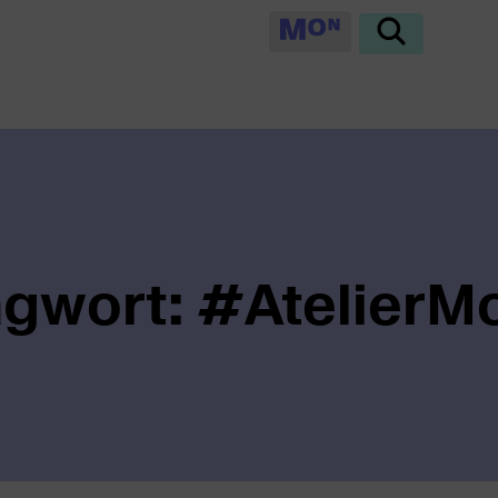
agwort: #AtelierM