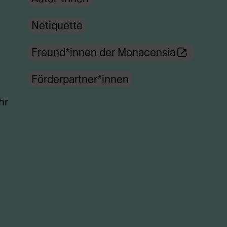
Netiquette
(Öffnet
Freund*innen der Monacensia
externe
Förderpartner*innen
Webseite
in
hr
neuem
Tab)