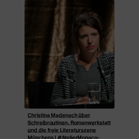
Christina Madenach über
Schreibroutinen, Romanwerkstatt
und die freie Literaturszene
Münchens | #AtelierMonaco-