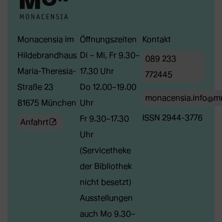
Monacensia im
Öffnungszeiten
Kontakt
Hildebrandhaus
Di – Mi, Fr 9.30–
089 233
Maria-Theresia-
17.30 Uhr
772445
Straße 23
Do 12.00–19.00
monacensia.info@m
81675 München
Uhr
ISSN 2944-3776
Fr 9.30–17.30
(Öffnet
Anfahrt
Uhr
externe
(Servicetheke
Webseite
der Bibliothek
in
nicht besetzt)
neuem
Ausstellungen
Tab)
auch Mo 9.30–