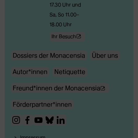
17.30 Uhr und
Sa, So 11.00–
18.00 Uhr
(Öffnet
Ihr Besuch
externe
Dossiers der Monacensia
Über uns
Webseite
in
Autor*innen
Netiquette
neuem
Tab)
(Ö
Freund*innen der Monacensia
f
Förderpartner*innen
f
n
(Öffnet
(Öffnet
(Öffnet
(Öffnet
(Öffnet
e
externe
externe
externe
externe
externe
t
Impressum