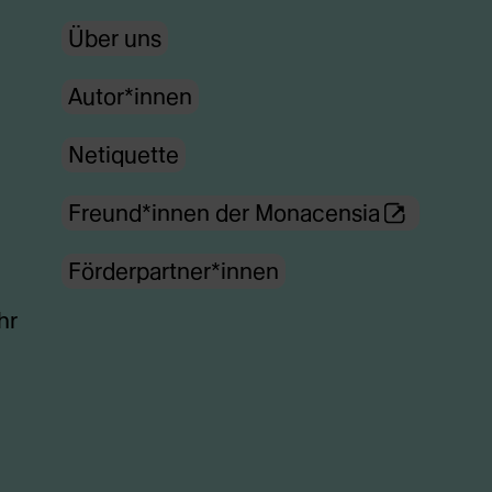
Über uns
Autor*innen
Netiquette
(Öffnet
Freund*innen der Monacensia
externe
Förderpartner*innen
Webseite
in
hr
neuem
Tab)