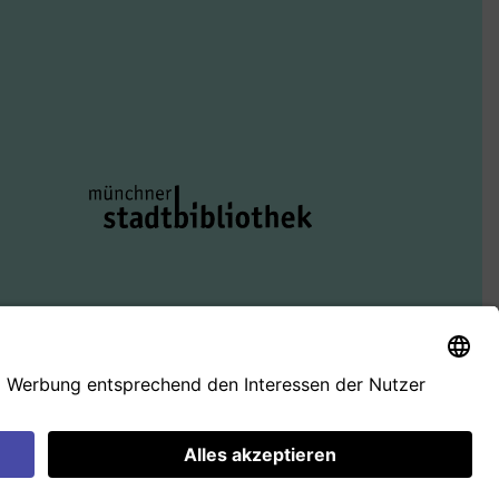
)
r*innen-Villa
Mitmachen