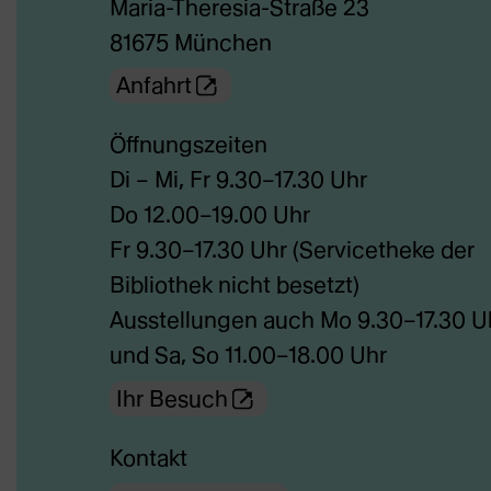
Maria-Theresia-Straße 23
81675 München
(Öffnet
Anfahrt
externe
Öffnungszeiten
Webseite
Di – Mi, Fr 9.30–17.30 Uhr
in
Do 12.00–19.00 Uhr
neuem
Fr 9.30–17.30 Uhr (Servicetheke der
Tab)
Bibliothek nicht besetzt)
Ausstellungen auch Mo 9.30–17.30 U
und Sa, So 11.00–18.00 Uhr
(Öffnet
Ihr Besuch
externe
Kontakt
Webseite