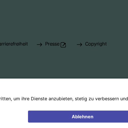
rrierefreiheit
Presse
Copyright
(Öffnet externe Webseite in neuem Tab
arisches Gedächtnis
Ausstellungen
Künstle