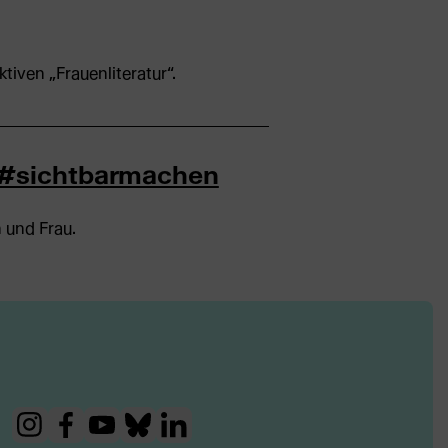
tiven „Frauenliteratur“.
d #sichtbarmachen
 und Frau.