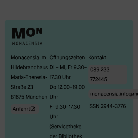
Monacensia im
Öffnungszeiten
Kontakt
Hildebrandhaus
Di – Mi, Fr 9.30–
089 233
Maria-Theresia-
17.30 Uhr
772445
Straße 23
Do 12.00–19.00
monacensia.info@m
81675 München
Uhr
ISSN 2944-3776
Fr 9.30–17.30
(Öffnet
Anfahrt
Uhr
externe
(Servicetheke
Webseite
der Bibliothek