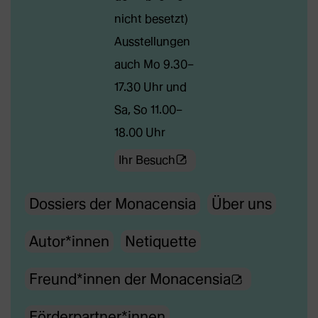
in
nicht besetzt)
neuem
Ausstellungen
Tab)
auch Mo 9.30–
17.30 Uhr und
Sa, So 11.00–
18.00 Uhr
(Öffnet
Ihr Besuch
externe
Dossiers der Monacensia
Über uns
Webseite
in
Autor*innen
Netiquette
neuem
Tab)
(Ö
Freund*innen der Monacensia
f
Förderpartner*innen