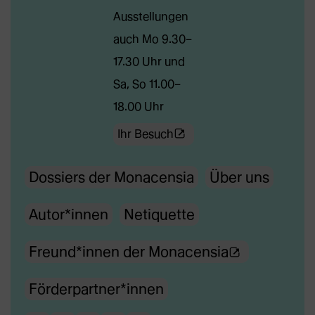
Ausstellungen
Tab)
auch Mo 9.30–
17.30 Uhr und
Sa, So 11.00–
18.00 Uhr
(Öffnet
Ihr Besuch
externe
Dossiers der Monacensia
Über uns
Webseite
in
Autor*innen
Netiquette
neuem
Tab)
(Ö
Freund*innen der Monacensia
f
Förderpartner*innen
f