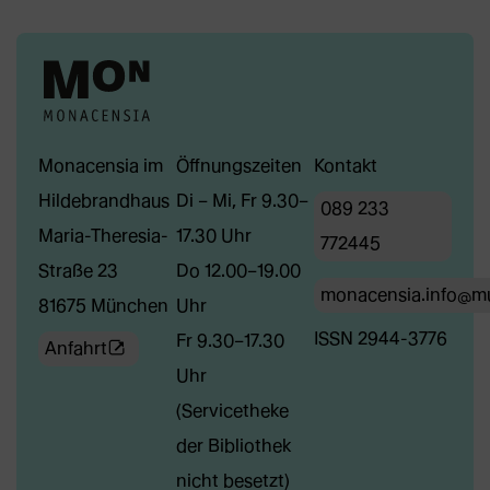
Monacensia im
Öffnungszeiten
Kontakt
Hildebrandhaus
Di – Mi, Fr 9.30–
089 233
Maria-Theresia-
17.30 Uhr
772445
Straße 23
Do 12.00–19.00
monacensia.info@m
81675 München
Uhr
ISSN 2944-3776
Fr 9.30–17.30
(Öffnet
Anfahrt
Uhr
externe
(Servicetheke
Webseite
der Bibliothek
in
nicht besetzt)
neuem