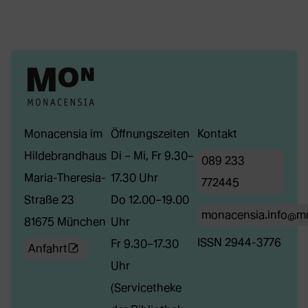
Monacensia im
Öffnungszeiten
Kontakt
Hildebrandhaus
Di – Mi, Fr 9.30–
089 233
Maria-Theresia-
17.30 Uhr
772445
Straße 23
Do 12.00–19.00
monacensia.info@m
81675 München
Uhr
ISSN 2944-3776
Fr 9.30–17.30
(Öffnet
Anfahrt
Uhr
externe
(Servicetheke
Webseite