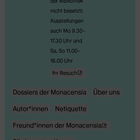
der Bibliothek
in
nicht besetzt)
neuem
Ausstellungen
Tab)
auch Mo 9.30–
17.30 Uhr und
Sa, So 11.00–
18.00 Uhr
(Öffnet
Ihr Besuch
externe
Dossiers der Monacensia
Über uns
Webseite
in
Autor*innen
Netiquette
neuem
Tab)
(Ö
Freund*innen der Monacensia
f