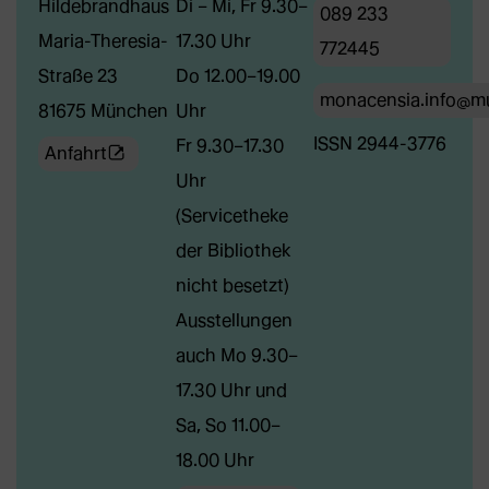
Hildebrandhaus
Di – Mi, Fr 9.30–
089 233
Maria-Theresia-
17.30 Uhr
772445
Straße 23
Do 12.00–19.00
monacensia.info@m
81675 München
Uhr
ISSN 2944-3776
Fr 9.30–17.30
(Öffnet
Anfahrt
Uhr
externe
(Servicetheke
Webseite
der Bibliothek
in
nicht besetzt)
neuem
Ausstellungen
Tab)
auch Mo 9.30–
17.30 Uhr und
Sa, So 11.00–
18.00 Uhr