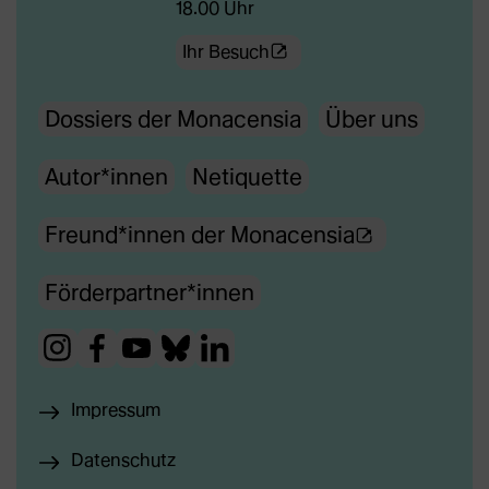
18.00 Uhr
(Öffnet
Ihr Besuch
externe
Dossiers der Monacensia
Über uns
Webseite
in
Autor*innen
Netiquette
neuem
Tab)
(Ö
Freund*innen der Monacensia
f
Förderpartner*innen
f
n
(Öffnet
(Öffnet
(Öffnet
(Öffnet
(Öffnet
e
externe
externe
externe
externe
externe
t
Impressum
Webseite
Webseite
Webseite
Webseite
Webseite
e
in
in
in
in
in
Datenschutz
x
neuem
neuem
neuem
neuem
neuem