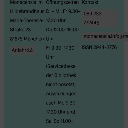
Monacensia im
Öffnungszeiten
Kontakt
Hildebrandhaus
Di – Mi, Fr 9.30–
089 233
Maria-Theresia-
17.30 Uhr
772445
Straße 23
Do 12.00–19.00
monacensia.info@m
81675 München
Uhr
ISSN 2944-3776
Fr 9.30–17.30
(Öffnet
Anfahrt
Uhr
externe
(Servicetheke
Webseite
der Bibliothek
in
nicht besetzt)
neuem
Ausstellungen
Tab)
auch Mo 9.30–
17.30 Uhr und
Sa, So 11.00–