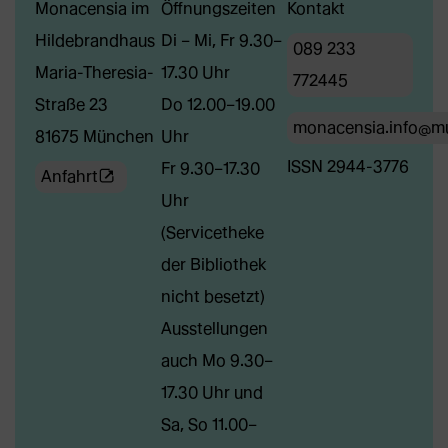
Monacensia im
Öffnungszeiten
Kontakt
Hildebrandhaus
Di – Mi, Fr 9.30–
089 233
Maria-Theresia-
17.30 Uhr
772445
Straße 23
Do 12.00–19.00
monacensia.info@m
81675 München
Uhr
ISSN 2944-3776
Fr 9.30–17.30
(Öffnet
Anfahrt
Uhr
externe
(Servicetheke
Webseite
der Bibliothek
in
nicht besetzt)
neuem
Ausstellungen
Tab)
auch Mo 9.30–
17.30 Uhr und
Sa, So 11.00–