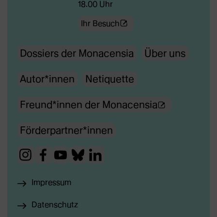
18.00 Uhr
(Öffnet
Ihr Besuch
externe
Dossiers der Monacensia
Über uns
Webseite
in
Autor*innen
Netiquette
neuem
Tab)
(Ö
Freund*innen der Monacensia
f
Förderpartner*innen
f
n
(Öffnet
(Öffnet
(Öffnet
(Öffnet
(Öffnet
e
externe
externe
externe
externe
externe
t
Impressum
Webseite
Webseite
Webseite
Webseite
Webseite
e
in
in
in
in
in
Datenschutz
x