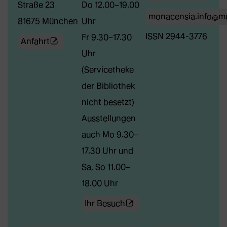
Straße 23
Do 12.00–19.00
monacensia.info@m
81675 München
Uhr
ISSN 2944-3776
Fr 9.30–17.30
(Öffnet
Anfahrt
Uhr
externe
(Servicetheke
Webseite
der Bibliothek
in
nicht besetzt)
neuem
Ausstellungen
Tab)
auch Mo 9.30–
17.30 Uhr und
Sa, So 11.00–
18.00 Uhr
(Öffnet
Ihr Besuch
externe