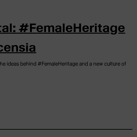
tal: #FemaleHeritage
censia
the ideas behind #FemaleHeritage and a new culture of