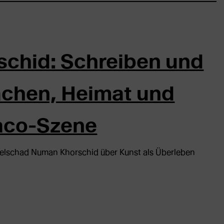
chid: Schreiben und
achen, Heimat und
naco-Szene
Delschad Numan Khorschid über Kunst als Überleben